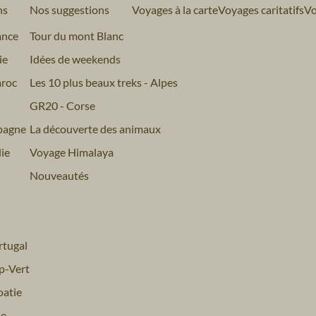
ns
Nos suggestions
Voyages à la carte
Voyages caritatifs
Vo
ance
Tour du mont Blanc
ie
Idées de weekends
roc
Les 10 plus beaux treks - Alpes
GR20 - Corse
pagne
La découverte des animaux
ie
Voyage Himalaya
Nouveautés
tugal
p-Vert
atie
ie