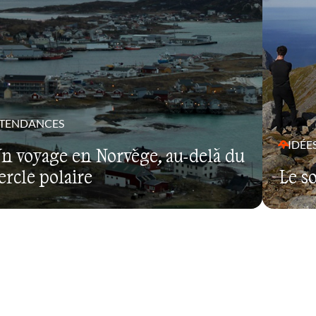
TENDANCES
IDÉE
n voyage en Norvège, au-delà du
ercle polaire
Le s