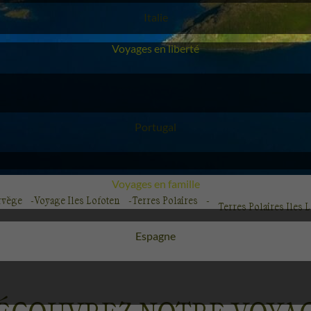
Voyage
Italie
Voyages en liberté
Voyage
Portugal
Voyages en famille
rvège
Voyage Iles Lofoten
Terres Polaires
Terres Polaires Iles 
Voyage
Espagne