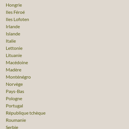
Voyage
Hongrie
Voyage
Iles Féroé
Voyage
Iles Lofoten
Voyage
Irlande
Voyage
Islande
Voyage
Italie
Voyage
Lettonie
Voyage
Lituanie
Voyage
Macédoine
Voyage
Madère
Voyage
Monténégro
Voyage
Norvège
Voyage
Pays-Bas
Voyage
Pologne
Voyage
Portugal
Voyage
République tchèque
Voyage
Roumanie
Voyage
Serbie