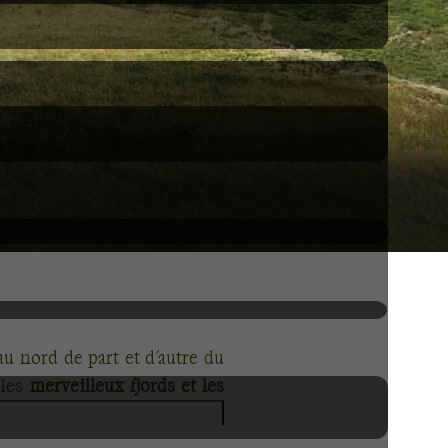
u nord de part et d'autre du
 les
merveilleux fjords et les
le.