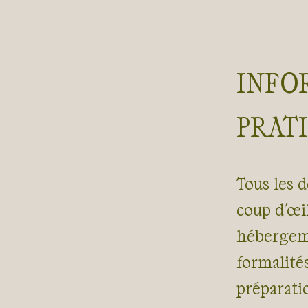
INFO
PRAT
Tous les d
coup d'œil
hébergeme
formalité
préparati