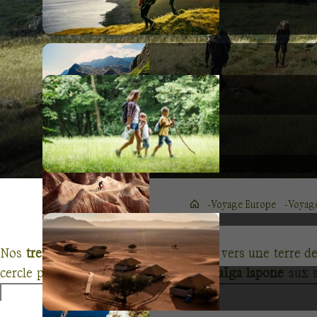
Voyage Europe
Voyage
Nos
treks en Norvège
vous emmènent vers une terre de c
cercle polaire. D'
Oslo à Bergen
, de la
taïga lapone
aux s
archipels des Lofoten
et des
Vesterålen
, sans oublier les