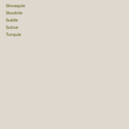
Voyage
Slovaquie
Voyage
Slovénie
Voyage
Suède
Voyage
Suisse
Voyage
Turquie