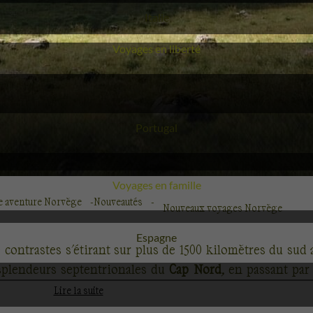
Voyage
Italie
Voyages en liberté
Voyage
Portugal
Voyages en famille
 aventure Norvège
Nouveautés
Nouveaux voyages Norvège
Voyage
Espagne
ontrastes s'étirant sur plus de 1500 kilomètres du sud a
plendeurs septentrionales du
Cap Nord
, en passant par
 merveilleux
parcs nationaux du sud
, la Norvège est multip
Lire la suite