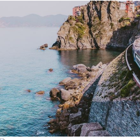
les arbres en fleurs qui ajoutent de la couleur à la région. Les
randonnées sont ponctuées de baignades dans les eaux
cristallines et de repas savoureux à base de focaccia, d'huile
d'olive, de pesto et de sciacchetra, le meilleur vin de la
Ligurie.
En été
, les Cinque Terre offrent des plages pittoresques pou
se détendre et profiter du soleil. Les petits ports de pêche,
comme celui de Manarola, sont également idéals pour se
baigner et explorer les fonds marins. Les soirées d'été dans
les villages sont animées par des festivals locaux et des
dégustations de vin et de cuisine locale.
L'automne
est le moment idéal pour visiter les Cinque Terre si
vous souhaitez éviter la foule tout en profitant du paysage et
des couleurs chaudes de la saison. La région de la Ligurie est