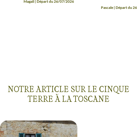
maître dans l’art d
Magali | Départ du 26/07/2026
l’organisation et de
Pascale | Départ du 
bienveillance, une
remarquable de la 
Cinque terre : voyage sur mesure
Cinque terre : voyage en
français, et très s
groupe
refaire sans aucune
Guide de voyage Cinque Terre à la Toscane
NOTRE ARTICLE SUR LE CINQUE
TERRE À LA TOSCANE