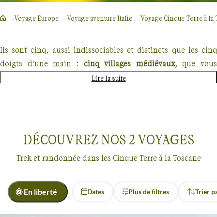
Voyage Europe
Voyage aventure Italie
Voyage Cinque Terre à la
Ils sont cinq, aussi indissociables et distincts que les cinq
doigts d’une main :
cinq villages médiévaux
, que vous
découvrirez
lors d'une randonnée dans les Cinque Terre, en
Lire la suite
Ligurie
, l’une de plus belles provinces d’Italie. Un tout petit
coin du pays qui inspire les imaginaires les plus vastes.
Vernazza, Corniglia, Monterrosso, Riomaggiore, Manarola
.
DÉCOUVREZ NOS
2
VOYAGES
Nichés à flanc de colline, rattachés par de petits sentiers
muletiers et des escaliers à travers les vignes et les oliviers
Trek et randonnée dans les Cinque Terre à la Toscane
qui façonnent les paysages cultivés, bordés par 1500 km de
pierres sèches, ces villages sont d’une beauté unique…
En liberté
Dates
Plus de filtres
Trier p
Un patrimoine désormais protégé par l’Unesco, à travers
Nouveautés
Cinque Terre à la Toscane