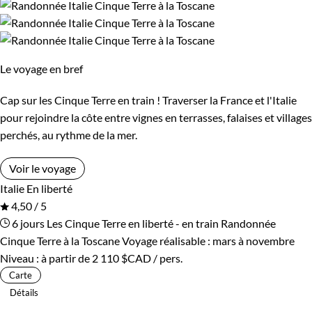
également réputée pour sa production d'huile d'olive, et
l'automne est le moment de la récolte des olives. Vous
pourrez participer à des dégustations d'huile d'olive et visiter
les moulins à huile locaux.
Le voyage en bref
En hiver
, les Cinque Terre offrent une atmosphère paisible e
Cap sur les Cinque Terre en train ! Traverser la France et l'Italie
pour rejoindre la côte entre vignes en terrasses, falaises et villages
romantique, avec des villages moins fréquentés et des
perchés, au rythme de la mer.
paysages majestueux. Les températures douces permettent
de continuer à randonner entre les villages, et les restaurants
Voir le voyage
locaux proposent des plats réconfortants pour vous
Italie
En liberté
réchauffer après une journée à l'extérieur.
4,50 / 5
6 jours
Les Cinque Terre en liberté - en train
Randonnée
Les lieux incontournables dans les Cinque Terre comprend :
Cinque Terre à la Toscane
Voyage réalisable : mars à novembre
Niveau :
à partir de
2 110 $CAD
/ pers.
- Riomaggiore : Ce village pittoresque est caractérisé
Carte
par ses maisons colorées et son absence de voitures.
Détails
- Manarola : Un charmant village de pêcheurs avec un