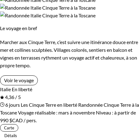
l'accueil chaleureux
de ses habitants.
À vélo
, découvrez ses
paysages parsemés d'
oliviers
et de
cyprès
avec comme son e
lumière le
chant des cigales
et les
doux rayons du soleil
Le voyage en bref
Explorez ses villes,
berceaux de la Renaissance
:
San
Gimignano
, inscrite au patrimoine mondial de
Marcher aux Cinque Terre, c’est suivre une itinérance douce entre
l'UNESCO, et
Vinci
, la ville natale du génie Leonardo,
Pise
e
mer et collines sculptées. Villages colorés, sentiers en balcon et
sa célèbre tour penchée, et les immanquables villes
vignes en terrasses rythment un voyage actif et chaleureux, à son
propre tempo.
de
Sienne
et de
Florence
le long de la « route des vins ».
Voir le voyage
Italie
En liberté
Au printemps
, les Cinque Terre sont une destination parfaite
4,36 / 5
pour les amoureux de la nature et de la randonnée. Les
6 jours
Les Cinque Terre en liberté
Randonnée Cinque Terre à la
Toscane
Voyage réalisable : mars à novembre
Niveau :
à partir de
sentiers qui relient les cinq villages médiévaux (Vernazza,
990 $CAD
/ pers.
Corniglia, Monterosso, Riomaggiore et Manarola) serpentent à
Carte
travers les vignes, les oliviers et les paysages sculptés par les
Détails
pierres sèches. Vous pourrez apprécier les fleurs sauvages et