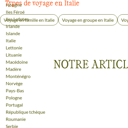
Types de voyage en Italie
Voyage
Hongrie
Voyage
Iles Féroé
Voyage
Iles Lofoten
Voyage en famille en Italie
Voyage en groupe en Italie
Voy
Voyage
Irlande
Voyage
Islande
Voyage
Italie
Voyage
Lettonie
Voyage
Lituanie
NOTRE ARTICL
Voyage
Macédoine
Voyage
Madère
Voyage
Monténégro
Voyage
Norvège
Voyage
Pays-Bas
Voyage
Pologne
Voyage
Portugal
Voyage
République tchèque
Voyage
Roumanie
Voyage
Serbie