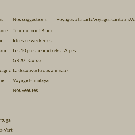
ns
Nos suggestions
Voyages à la carte
Voyages caritatifs
Vo
ance
Tour du mont Blanc
ie
Idées de weekends
roc
Les 10 plus beaux treks - Alpes
GR20 - Corse
pagne
La découverte des animaux
ie
Voyage Himalaya
Nouveautés
tugal
p-Vert