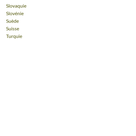
Voyage
Slovaquie
Voyage
Slovénie
Voyage
Suède
Voyage
Suisse
Voyage
Turquie