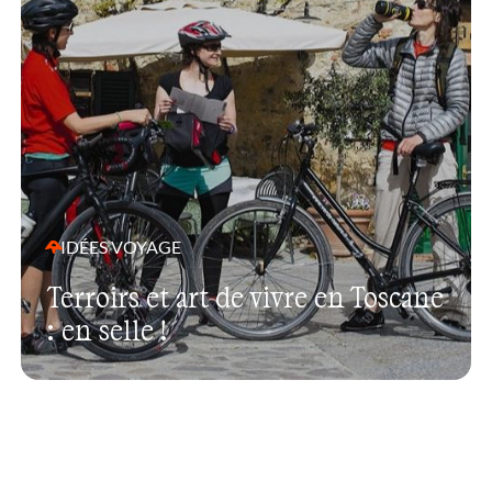
IDÉES VOYAGE
Terroirs et art de vivre en Toscane
: en selle !