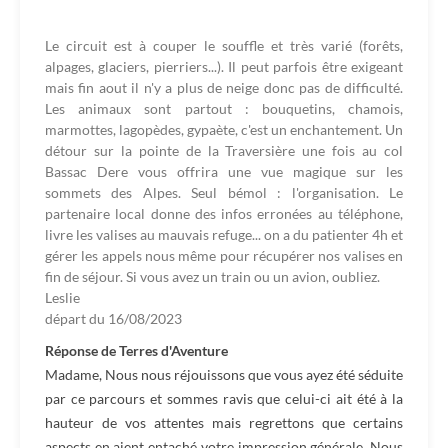
Le circuit est à couper le souffle et très varié (forêts,
alpages, glaciers, pierriers...). Il peut parfois être exigeant
mais fin aout il n'y a plus de neige donc pas de difficulté.
Les animaux sont partout : bouquetins, chamois,
marmottes, lagopèdes, gypaète, c'est un enchantement. Un
détour sur la pointe de la Traversière une fois au col
Bassac Dere vous offrira une vue magique sur les
sommets des Alpes. Seul bémol : l'organisation. Le
partenaire local donne des infos erronées au téléphone,
livre les valises au mauvais refuge... on a du patienter 4h et
gérer les appels nous même pour récupérer nos valises en
fin de séjour. Si vous avez un train ou un avion, oubliez.
Leslie
départ du
16/08/2023
Réponse de Terres d'Aventure
Madame, Nous nous réjouissons que vous ayez été séduite
par ce parcours et sommes ravis que celui-ci ait été à la
hauteur de vos attentes mais regrettons que certains
aspects en aient entaché votre impression générale. Nous