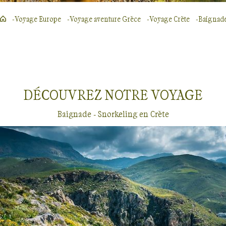
Voyage Europe
Voyage aventure Grèce
Voyage Crète
Baignade
DÉCOUVREZ NOTRE
VOYAGE
Baignade - Snorkeling en Crète
Baignade - Snorkeling
Crète