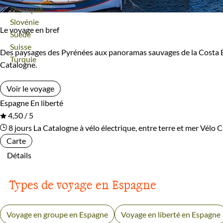
Voyage
Slovaquie
Voyage
Slovénie
Le voyage en bref
Voyage
Suède
Voyage
Suisse
Des paysages des Pyrénées aux panoramas sauvages de la Costa Brav
Voyage
Turquie
Catalogne.
Voir le voyage
Espagne
En liberté
4,50 / 5
8 jours
La Catalogne à vélo électrique, entre terre et mer
Vélo C
Carte
Détails
Types de voyage en Espagne
Voyage en groupe en Espagne
Voyage en liberté en Espagne