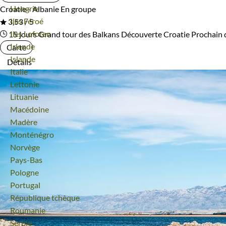
Voyage
Hongrie
Croatie - Albanie
En groupe
Voyage
Iles Féroé
3,53 / 5
Voyage
Iles Lofoten
15 jours
Grand tour des Balkans
Découverte Croatie
Prochain 
Voyage
Irlande
Carte
Voyage
Islande
Détails
Voyage
Italie
Voyage
Lettonie
Voyage
Lituanie
Voyage
Macédoine
Voyage
Madère
Voyage
Monténégro
Voyage
Norvège
Voyage
Pays-Bas
Voyage
Pologne
Voyage
Portugal
Voyage
République tchèque
Voyage
Roumanie
Voyage
Serbie