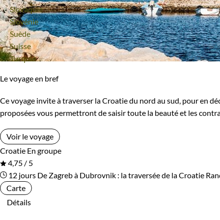
Voyage
Slovaquie
Voyage
Slovénie
Voyage
Suède
Voyage
Suisse
Voyage
Turquie
Le voyage en bref
Ce voyage invite à traverser la Croatie du nord au sud, pour en déc
proposées vous permettront de saisir toute la beauté et les contr
Voir le voyage
Croatie
En groupe
4,75 / 5
12 jours
De Zagreb à Dubrovnik : la traversée de la Croatie
Ran
Carte
Détails