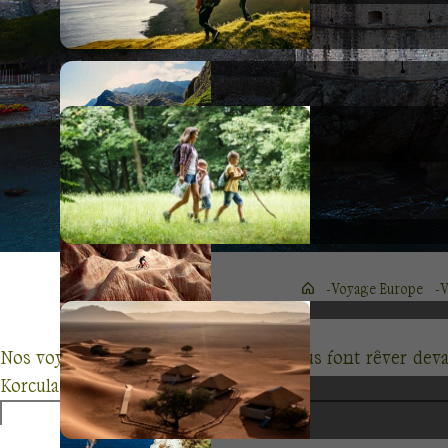
Voyage Europe
V
Nos
voyages découverte en Croatie
vous font rêver deva
Korcula .
Nous vous invitons à la rencontre de la culture croate et