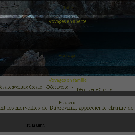
Voyage
Italie
Voyages en liberté
Voyage
Portugal
Voyages en famille
oyage aventure Croatie
Découverte
Découverte Croatie
Voyage
Espagne
nt les merveilles de
Dubrovnik
, apprécier
le charme de 
Lire la suite
 à la découverte de la richesse naturelle de ce pays médi