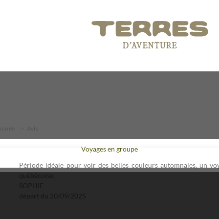
onnée
Avis
Voyages en groupe
Période idéale pour voir des belles couleurs automnales, un vo
québécoise.
SOPHIE
départ du
20/09/2025