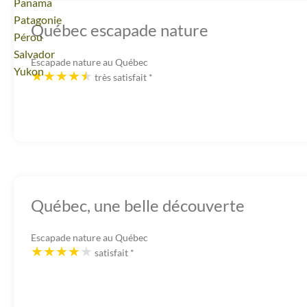
Voyage
Panama
Voyage
Patagonie
Québec escapade nature
Voyage
Pérou
Voyage
Salvador
Escapade nature au Québec
Voyage
Yukon
très satisfait
*
Québec, une belle découverte
Escapade nature au Québec
satisfait
*