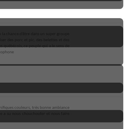
u la chance d'être dans un super groupe
iser des porc et pic, des belettes et des
es québécois, ce peuple qui a le sens de
ncophone
nifiques couleurs, très bonne ambiance
de a su nous chouchouter et nous faire