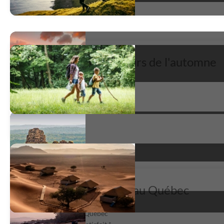
Dépaysant aux couleurs de l'automne
Escapade nature au Québec
satisfait
*
Magnifique automne au Québec
Escapade nature au Québec