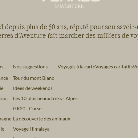
 depuis plus de 50 ans, réputé pour son savoir-
rres d'Aventure fait marcher des milliers de v
ns
Nos suggestions
Voyages à la carte
Voyages caritatifs
Vo
ance
Tour du mont Blanc
ie
Idées de weekends
roc
Les 10 plus beaux treks - Alpes
GR20 - Corse
pagne
La découverte des animaux
ie
Voyage Himalaya