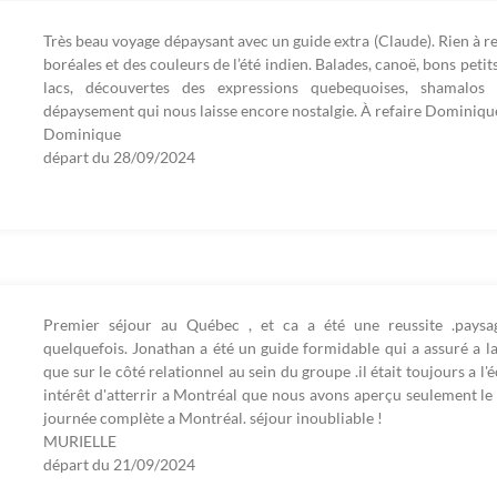
Très beau voyage dépaysant avec un guide extra (Claude). Rien à re
boréales et des couleurs de l’été indien. Balades, canoë, bons petit
lacs, découvertes des expressions quebequoises, shamalos gr
dépaysement qui nous laisse encore nostalgie. À refaire Dominiqu
Dominique
départ du
28/09/2024
Premier séjour au Québec , et ca a été une reussite .paysag
quelquefois. Jonathan a été un guide formidable qui a assuré a la 
que sur le côté relationnel au sein du groupe .il était toujours a 
intérêt d'atterrir a Montréal que nous avons aperçu seulement le
journée complète a Montréal. séjour inoubliable !
MURIELLE
départ du
21/09/2024