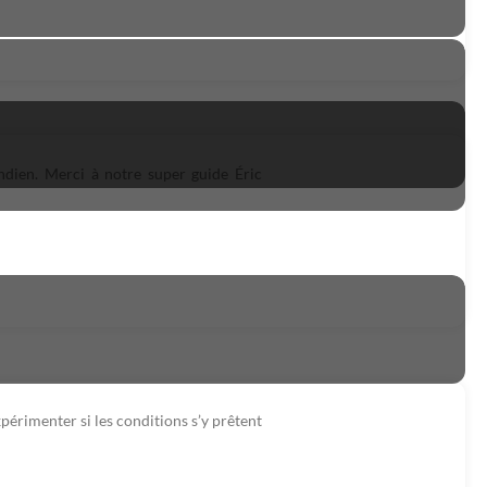
ndien. Merci à notre super guide Éric
érimenter si les conditions s’y prêtent