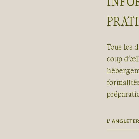
INFO
PRAT
Tous les d
coup d'œil
hébergeme
formalité
préparati
L' ANGLETER