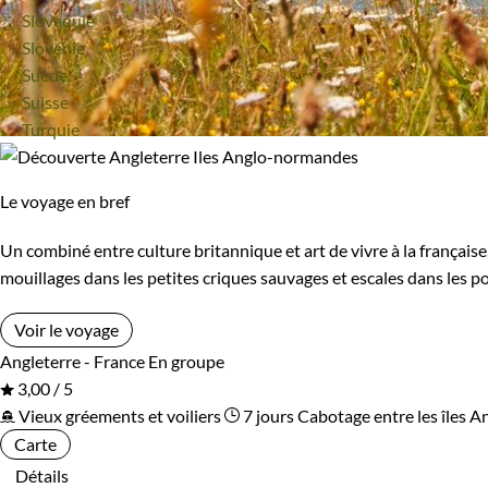
Voyage
Slovaquie
Voyage
Slovénie
Voyage
Suède
Voyage
Suisse
Voyage
Turquie
Le voyage en bref
Un combiné entre culture britannique et art de vivre à la françai
mouillages dans les petites criques sauvages et escales dans les p
Voir le voyage
Angleterre - France
En groupe
3,00 / 5
Vieux gréements et voiliers
7 jours
Cabotage entre les îles
Carte
Détails