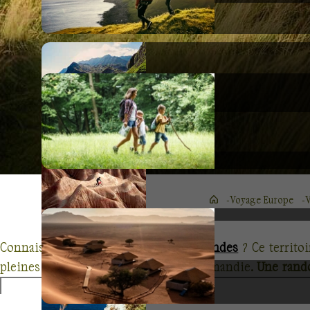
Voyage Europe
V
Connaissez-vous les
Iles Anglo-Normandes
? Ce territo
pleines de charmes, au large de la Normandie.
Une rand
voyage aventure inoubliable.