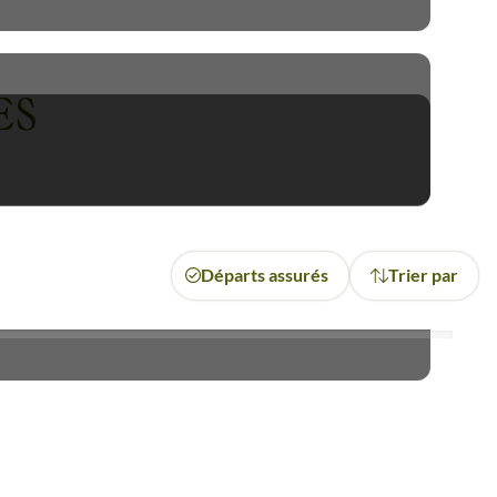
esey
, au
zoo de Jersey
luttant
e Sercq
, vous découvrirez un
 et de sa maison
,
Hauteville
ES
nts partagés vous font vivre
ions de ces habitants et ce
eterre
proposée par Terres
Départs assurés
Trier par