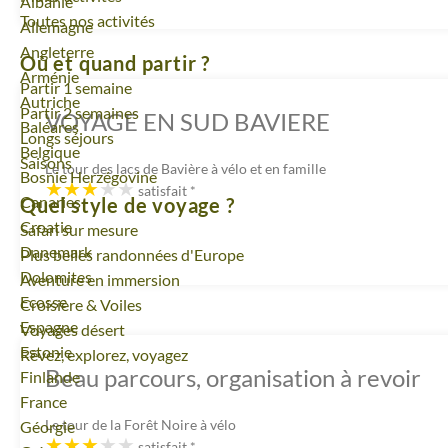
Voyage
Albanie
Toutes nos activités
Voyage
Allemagne
Voyage
Angleterre
Où et quand partir ?
Voyage
Arménie
Partir 1 semaine
Voyage
Autriche
Partir 2 semaines
VOYAGE EN SUD BAVIERE
Voyage
Baléares
Longs séjours
Voyage
Belgique
Saisons
Le tour des lacs de Bavière à vélo et en famille
Voyage
Bosnie Herzégovine
satisfait
*
Voyage
Canaries
Quel style de voyage ?
Voyage
Croatie
Safari sur mesure
Voyage
Danemark
Plus belles randonnées d'Europe
Voyage
Dolomites
Aventure en immersion
Voyage
Ecosse
Croisière & Voiles
Voyage
Espagne
Voyages désert
Voyage
Estonie
Rêvez, explorez, voyagez
Beau parcours, organisation à revoir
Voyage
Finlande
Voyage
France
Le tour de la Forêt Noire à vélo
Voyage
Géorgie
satisfait
*