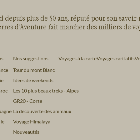
 depuis plus de 50 ans, réputé pour son savoir-
rres d'Aventure fait marcher des milliers de v
ns
Nos suggestions
Voyages à la carte
Voyages caritatifs
Vo
ance
Tour du mont Blanc
ie
Idées de weekends
roc
Les 10 plus beaux treks - Alpes
GR20 - Corse
pagne
La découverte des animaux
ie
Voyage Himalaya
Nouveautés