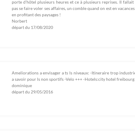
porte d'hôtel plusieurs heures et ce à plusieurs reprises. Il fallai
pas se faire voler ses affaires, un comble quand on est en vacance
en profitant des paysages !
Norbert
départ du
17/08/2020
Ameliorations a envisager a ts ls niveaux: -Itineraire trop industr
a savoir pour ls non sportifs -Velo +++ -Hotels:city hotel freibourg
dominique
départ du
29/05/2016