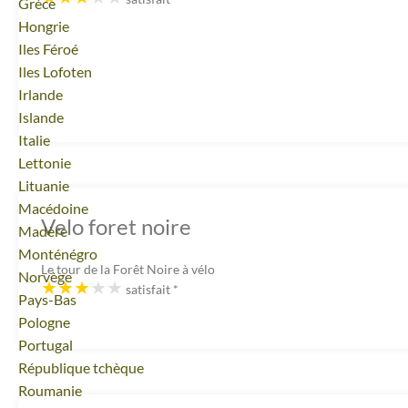
Voyage
Grèce
Voyage
Hongrie
Voyage
Iles Féroé
Voyage
Iles Lofoten
Voyage
Irlande
Voyage
Islande
Voyage
Italie
Voyage
Lettonie
Voyage
Lituanie
Voyage
Macédoine
Velo foret noire
Voyage
Madère
Voyage
Monténégro
Le tour de la Forêt Noire à vélo
Voyage
Norvège
satisfait
*
Voyage
Pays-Bas
Voyage
Pologne
Voyage
Portugal
Voyage
République tchèque
Voyage
Roumanie