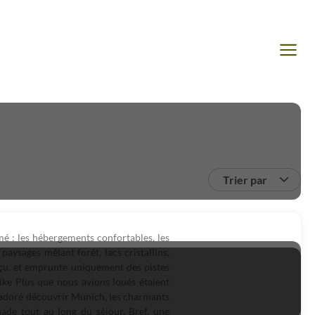
Trier par
é : les hébergements confortables, les
aysages mêlant forêt, lacs cristallins,
nçu, et emprunte uniquement des pistes
Bike Plus que nous avions loués étaient
s adoré découvrir Munich, les charmants
nade tout au long du séjour. Bref, une