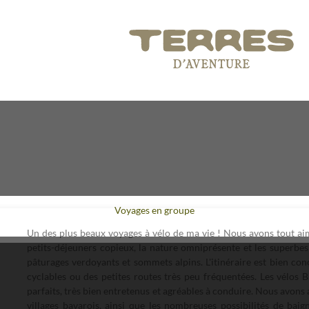
Voyages en groupe
Un des plus beaux voyages à vélo de ma vie ! Nous avons tout aim
petits-déjeuners copieux, la nature omniprésente et les superbes p
pâturages verdoyants et sommets alpins. L'itinéraire est bien co
cyclables ou des petites routes très peu fréquentées. Les vélos 
parfaits, très bien entretenus et agréables à conduire. Nous avon
villages bavarois, ainsi que les nombreuses possibilités de baig