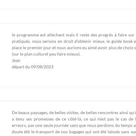
le programme est alléchant mais il reste des progrès à faire sur 
pratiqués. nous serions en droit d'obtenir mieux. le guide book 
place le premier jour et nous aurions eu aimé avoir plus de choix s
(sur le plan culturel peu faire mieux).
Jean
départ du
09/08/2023
De beaux paysages, de belles visites, de belles rencontres ainsi q
a tenu ses promesses de ce côté-là, ce qui n'est pas le cas de l
erreurs, pas une seule journée sans que nous perdions du temps a
doute été le transport de nos bagages qui ont été laissés sans su