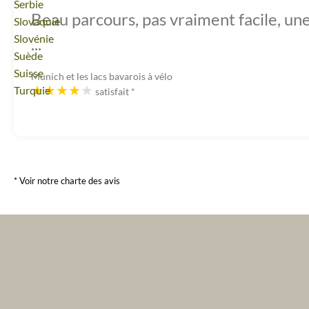
Voyage
Serbie
Beau parcours, pas vraiment facile, un
Voyage
Slovaquie
Voyage
Slovénie
...
Voyage
Suède
Voyage
Suisse
Munich et les lacs bavarois à vélo
Voyage
Turquie
satisfait
*
* Voir notre charte des avis