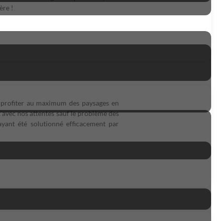
ère !
 profiter au maximum des paysages en
 avec nos attentes sauf le problème des
yant été solutionné efficacement par