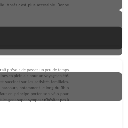
le. Après c'est plus accessible. Bonne
drait prévoir de passer un peu de temps
nes en plein air pour un voyage en été.
 succinct sur les activités familiales.
le parcours, notamment le long du Rhin
 faut en principe porter son vélo pour
et les gens super sympas : n'hésitez pas à