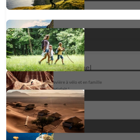
Un périple exceptionnel
Le tour des lacs de Bavière à vélo et en famille
très satisfait
*