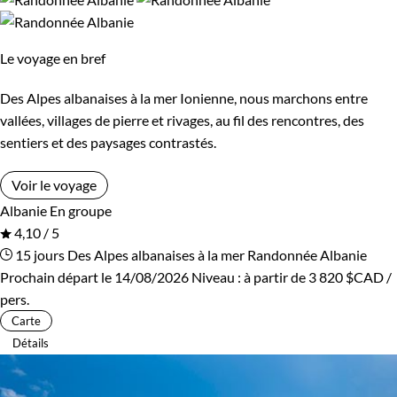
Environnement
Le voyage en bref
Bord de mer et îles
Montagne
Des Alpes albanaises à la mer Ionienne, nous marchons entre
Patrimoine et Nature
vallées, villages de pierre et rivages, au fil des rencontres, des
sentiers et des paysages contrastés.
Voir le voyage
Albanie
En groupe
4,10 / 5
15 jours
Des Alpes albanaises à la mer
Randonnée Albanie
Prochain départ le 14/08/2026
Niveau :
à partir de
3 820 $CAD
/
pers.
Carte
Détails