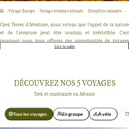
Voyage Europe
Voyage aventure Albanie
Dernières minutes
Chez Terres d'Aventure, nous savons que l'appel de la nature
et de l'aventure peut être soudain et irrésistible. C'est
pourquoi nous vous offrons des opportunités de voyages
Lire la suite
d'aventure en dernières minutes, parfaits pour les
explorateurs spontanés. Que vous rêviez de traverser des
paysages majestueux, de vous immerger dans la beauté
sauvage ou de relever des défis physiques stimulants, nous
DÉCOUVREZ NOS
5
VOYAGES
avons le voyage qu'il vous faut.
Trek et randonnée en Albanie
Nos offres de dernières minutes comprennent des treks
inoubliables, des randonnées dans des lieux emblématiques
et des croisières exploratoires. Imaginez-vous parcourant les
Tous les voyages
En groupe
À vélo
sentiers escarpés du GR20 en Corse, ou naviguant parmi les
Dernières minutes
Albanie