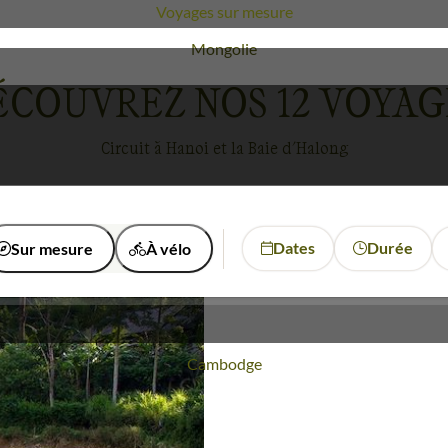
ue de karsts calcaires émergeant de flots émeraude. Une 
Voyages sur mesure
me, tel un tableau vivant où se dessinent des silhouettes 
Voyage
Mongolie
eux avec une dimension culturelle et historique enrichis
ÉCOUVREZ NOS
12
VOYAG
et d'aujourd'hui, tout en savourant les plaisirs de la ra
oyage à la fois physique et spirituel.
Circuit à Hanoi et la Baie d'Halong
Voyages à vélo
Voyage
Japon
Dates
Durée
Sur mesure
À vélo
Voyage
Cambodge