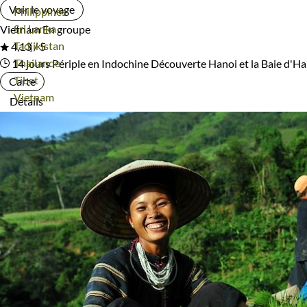
Voir le voyage
Voyage
Philippines
Voyage
Sri Lanka
Vietnam
En groupe
Voyage
Tadjikistan
4,13 / 5
Voyage
Thailande
14 jours
Périple en Indochine
Découverte Hanoi et la Baie d'H
Voyage
Tibet
Carte
Voyage
Vietnam
Détails