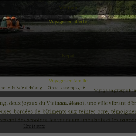
Voyage
Vietnam
Voyages en liberté
Voyage
Népal
Voyages en famille
noi et la Baie d'Halong
Circuit accompagné
Voyage en groupe Hano
g, deux joyaux du Vietnam. Hanoï, une ville vibrant d'én
Voyage
Indonésie
ueuses bordées de bâtiments aux teintes ocre, témoignen
cessant des scooters, les vendeurs ambulants et les pagode
Lire la suite