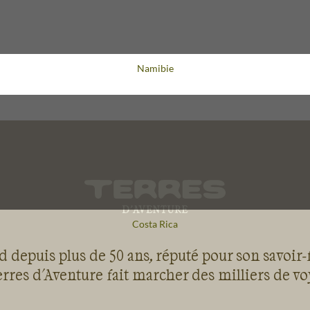
et la
s
6
su nous
Voyage
Namibie
t nous
 temples
t
petite
nte,
se et
eux
e de ce
pas !
Voyage
Costa Rica
 depuis plus de 50 ans, réputé pour son savoir-
rres d'Aventure fait marcher des milliers de v