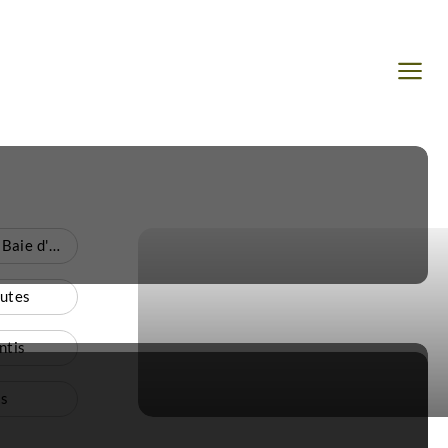
Voyage Hanoi et la Baie d'Halong
nutes
ntis
s