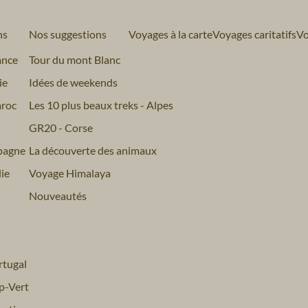
ns
Nos suggestions
Voyages à la carte
Voyages caritatifs
Vo
ance
Tour du mont Blanc
ie
Idées de weekends
roc
Les 10 plus beaux treks - Alpes
GR20 - Corse
pagne
La découverte des animaux
ie
Voyage Himalaya
Nouveautés
tugal
p-Vert