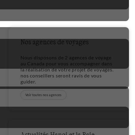
Nos agences de voyages
8
Nous disposons de 2 agences de voyage
au Canada pour vous accompagner dans
la réalisation de votre projet de voyages.
nos conseillers seront ravis de vous
guider.
Voir toutes nos agences
2
4
Actualités Hanoi et la Baie