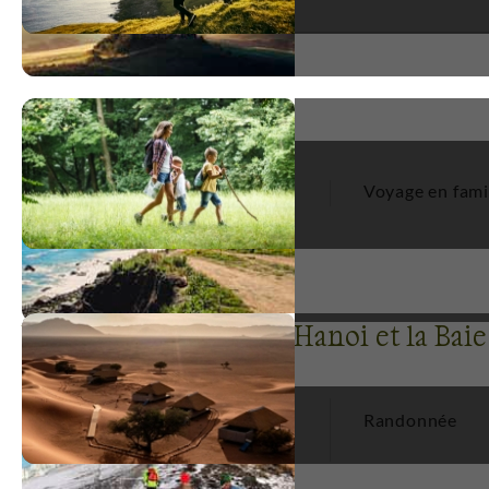
Types de voyage
Voyage en groupe
Voyage en fami
12
Voyages par activité à Hanoi et la Bai
Découverte
8
Randonnée
Multi-activités
2