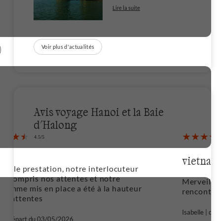
Lire la suite
Voir plus d'actualités
Avis voyage Hanoi et la Baie
d'Halong
vietnam intégral en immersion
r
Merveilleux voyage,beaucoup de belles
ur
rencontres. A recommencer.
Isabelle | départ du 02/05/2026