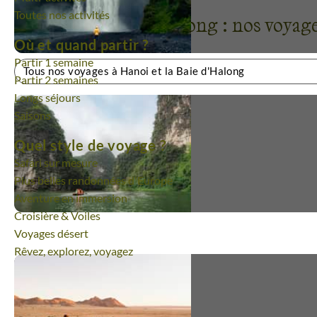
Toutes nos activités
Hanoi et la Baie d'Halong : nos voya
Où et quand partir ?
Partir 1 semaine
Tous nos voyages à Hanoi et la Baie d'Halong
Partir 2 semaines
Longs séjours
Saisons
Quel style de voyage ?
Safari sur mesure
Plus belles randonnées d'Europe
Aventure en immersion
Croisière & Voiles
Un voyage magnifique
Voyages désert
Rêvez, explorez, voyagez
Très beau circuit permettant de d
partiellement la beauté et la rich
culturelle de deux pays. Les ryth
journées sont bien pensés, l’équil
entre découvertes et activités est 