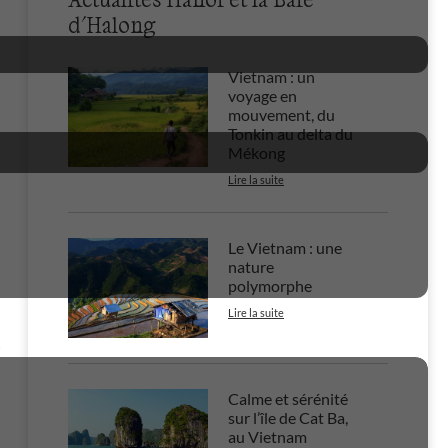
d'Halong
Vietnam : un
voyage en
mouvement, du
Tonkin au delta du
Mékong
2
Lire la suite
Le Vietnam : une
nature
polymorphe
Lire la suite
7
Calme et sérénité
sur l’île de Cat Ba,
au Vietnam