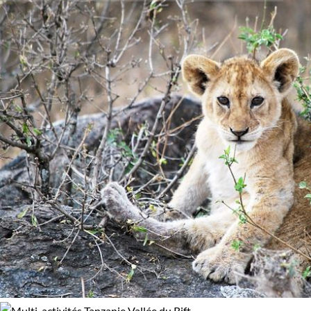
que la descente dans le
cratère du Ngorongoro
seront
Activité
100% de satisfaction
(
28 avis
)
d’intenses temps forts pour l’observation animalière, mais
Multi-activités
Safari
aussi pour le partage avec les Masaïs. Quel que soit le relief,
collines, hauts plateaux ou savane, ils sauront vous raconter
Safari en véhicule
les histoires de cette terre qu’ils parcourent sans cesse et
dont ils sont si fiers. A juste titre, la Tanzanie est un pays
dont on tire les plus beaux scénarios, que ce soit dans les
dessins animés ou dans les rêves…
Guide de voyage Vallée du Rift