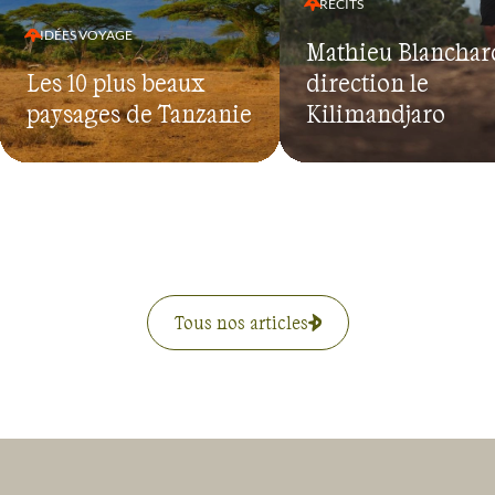
RÉCITS
IDÉES VOYAGE
Mathieu Blanchard
Les 10 plus beaux
direction le
paysages de Tanzanie
Kilimandjaro
Tous nos articles