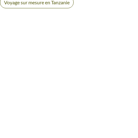
Voyage sur mesure en Tanzanie
AVIS VOYAGEURS DANS LA
VALLÉE DU RIFT
Des retours authentiques pour vous aider à choisir en
toute transparence.
Voir tous les avis