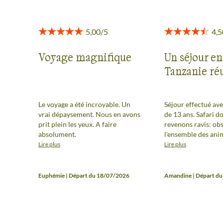
Voyage magnifique
Un séjour en
Tanzanie réu
Le voyage a été incroyable. Un
Séjour effectué avec
vrai dépaysement. Nous en avons
de 13 ans. Safari d
prit plein les yeux. A faire
revenons ravis: ob
absolument.
l'ensemble des ani
savane, 3 parcs et 
Lire plus
Lire plus
totalement différen
logistique au top. 
effectuer avec des 
Euphémie | Départ du 18/07/2026
Amandine | Départ d
partir de 9 ans ( lo
voiture et beaucou
d'observation).