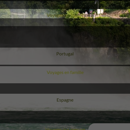
Voyage
Italie
Voyages en liberté
Voyage
Portugal
Voyages en famille
Voyage
Espagne
Voyages sur mesure