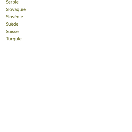
Voyage
Serbie
Voyage
Slovaquie
Voyage
Slovénie
Voyage
Suède
Voyage
Suisse
Voyage
Turquie