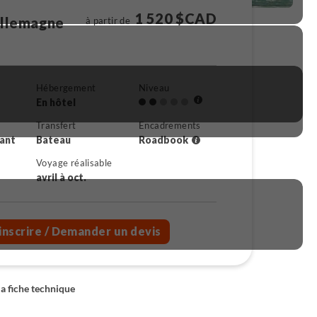
1 520 $CAD
Allemagne
à partir de
Hébergement
Niveau
En hôtel
Transfert
Encadrements
rant
Bateau
Roadbook
Voyage réalisable
avril à oct.
inscrire
/ Demander un devis
la fiche technique