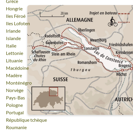
Voyage
Grèce
Voyage
Hongrie
Voyage
Iles Féroé
Voyage
Iles Lofoten
Voyage
Irlande
Voyage
Islande
Voyage
Italie
Voyage
Lettonie
Voyage
Lituanie
Voyage
Macédoine
Voyage
Madère
Voyage
Monténégro
Voyage
Norvège
Voyage
Pays-Bas
Voyage
Pologne
Voyage
Portugal
Voyage
République tchèque
Voyage
Roumanie