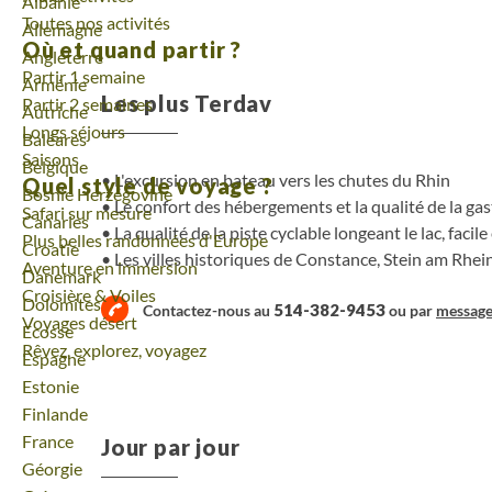
Voyage
Albanie
Toutes nos activités
Voyage
Allemagne
Où et quand partir ?
Voyage
Angleterre
Partir 1 semaine
Voyage
Arménie
Les plus Terdav
Partir 2 semaines
Voyage
Autriche
Longs séjours
Voyage
Baléares
Saisons
Voyage
Belgique
L'excursion en bateau vers les chutes du Rhin
Quel style de voyage ?
Voyage
Bosnie Herzégovine
Le confort des hébergements et la qualité de la ga
Safari sur mesure
Voyage
Canaries
La qualité de la piste cyclable longeant le lac, facile
Plus belles randonnées d'Europe
Voyage
Croatie
Les villes historiques de Constance, Stein am Rhe
Aventure en immersion
Voyage
Danemark
Croisière & Voiles
Voyage
Dolomites
514-382-9453
Contactez-nous au
ou par
messag
Voyages désert
Voyage
Ecosse
Rêvez, explorez, voyagez
Voyage
Espagne
Voyage
Estonie
Voyage
Finlande
Voyage
France
Jour par jour
Voyage
Géorgie