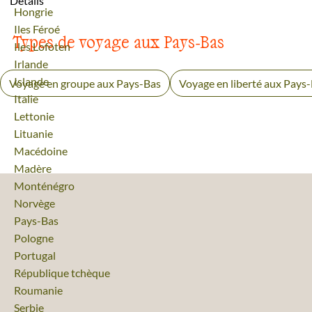
Détails
Voyage
Hongrie
Voyage
Iles Féroé
Types de voyage aux Pays-Bas
Voyage
Iles Lofoten
Voyage
Irlande
Voyage
Islande
Voyage en groupe aux Pays-Bas
Voyage en liberté aux Pays
Voyage
Italie
Voyage
Lettonie
Voyage
Lituanie
Voyage
Macédoine
Voyage
Madère
Voyage
Monténégro
Voyage
Norvège
Voyage
Pays-Bas
Voyage
Pologne
Voyage
Portugal
Voyage
République tchèque
Voyage
Roumanie
Voyage
Serbie