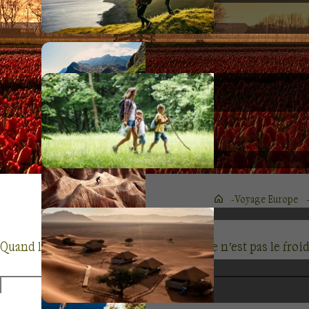
Voyage Europe
Quand le vent souffle sur les
Pays-Bas
, ce n’est pas le fr
L’air qui s’engouffre fait tourner leurs ailes, et à
Kinder
mondial
.