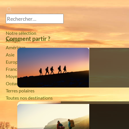
Notre sélection
Comment partir ?
Afrique
Amérique
Asie
Europe
France
Moyen-Orient
Océanie
Terres polaires
Toutes nos destinations