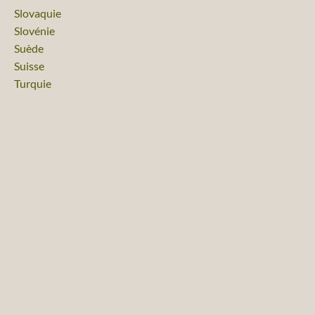
Voyage
Slovaquie
Voyage
Slovénie
Voyage
Suède
Voyage
Suisse
Voyage
Turquie