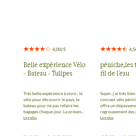
Voir tous les avis
Belle expérience Vélo
péniche,les 
- Bateau - Tulipes
fil de l'eau
Très belle expérience à vivre : le
Super, j'ai très bie
vélo pour découvrir le pays, le
concept vélo pénic
bateau pour ne pas refaire les
offre un dépayseme
bagages chaque jour. La présence
regroupement des 
de 2 guides pour 24 passagers
dans un petit espa
Lire plus
Lire plus
permet de fonctionner en deux
de bien rentré en c
groupes indépendants pendant
rapidement avec to
toute la journée, ce qui est très
Les cabines sont s