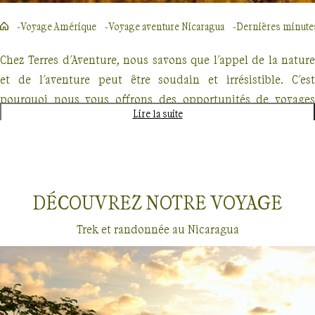
Voyage Amérique
Voyage aventure Nicaragua
Dernières minute
Chez Terres d'Aventure, nous savons que l'appel de la nature
et de l'aventure peut être soudain et irrésistible. C'est
pourquoi nous vous offrons des opportunités de voyages
Lire la suite
d'aventure en dernières minutes, parfaits pour les
explorateurs spontanés. Que vous rêviez de traverser des
paysages majestueux, de vous immerger dans la beauté
sauvage ou de relever des défis physiques stimulants, nous
DÉCOUVREZ NOTRE
VOYAGE
avons le voyage qu'il vous faut.
Trek et randonnée au Nicaragua
Nos offres de dernières minutes comprennent des treks
inoubliables, des randonnées dans des lieux emblématiques
et des croisières exploratoires. Imaginez-vous parcourant les
sentiers escarpés du GR20 en Corse, ou naviguant parmi les
Dernières minutes
Nicaragua