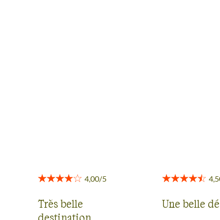
AVIS VOYAGEURS AU
NICARAGUA
Des retours authentiques pour vous aider à choisir en
toute transparence.
Voir tous les avis
Très belle
Une belle d
destination