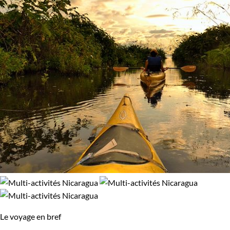
glaciers du Spitzberg. Peut-être préférez-vous une expérience
89% de satisfaction
(
9 avis
)
plus puissante, comme gravir les pentes du Kilimandjaro ou
simplement explorer les volcans d'Auvergne.
Chaque voyage est soigneusement organisé pour vous offrir
une expérience authentique et enrichissante. Profitez-en
pour découvrir des destinations spectaculaires et vivre des
moments uniques.
Le voyage en bref