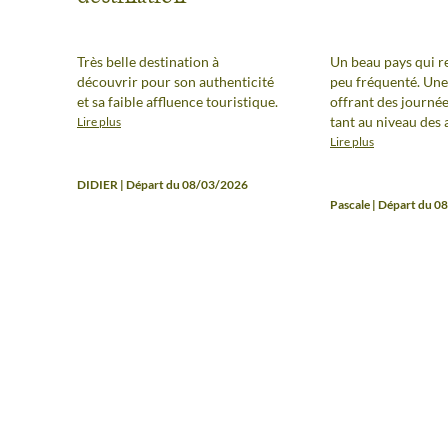
Très belle destination à
Un beau pays qui r
découvrir pour son authenticité
peu fréquenté. Une
et sa faible affluence touristique.
offrant des journée
tant au niveau des 
Lire plus
des paysages. Un gu
Lire plus
disponible et atten
conseille.
DIDIER | Départ du 08/03/2026
Pascale | Départ du 