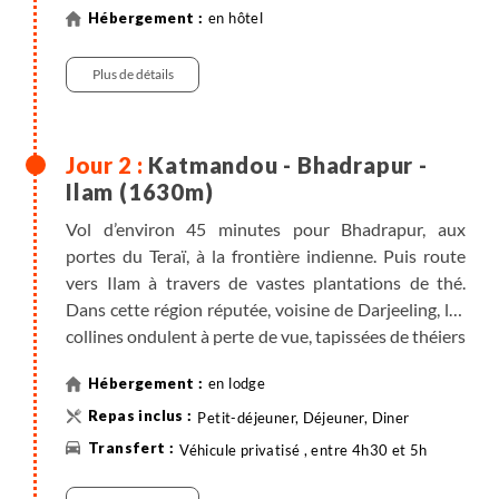
Katmandou devient de plus en plus importante, et
en hôtel
nos guides subissent malheureusement eux aussi
cette pression. Sachez que le pourboire usuel pour
Plus de détails
ce "service" est de 100 Rps (1€) par personne.
Repas libres.
Katmandou - Bhadrapur -
Ilam (1630m)
Vol d’environ 45 minutes pour Bhadrapur, aux
portes du Teraï, à la frontière indienne. Puis route
vers Ilam à travers de vastes plantations de thé.
Dans cette région réputée, voisine de Darjeeling, les
collines ondulent à perte de vue, tapissées de théiers
d’un vert intense, offrant un premier aperçu
en lodge
spectaculaire des paysages de l’est népalais.
Petit-déjeuner, Déjeuner, Diner
Véhicule privatisé , entre 4h30 et 5h