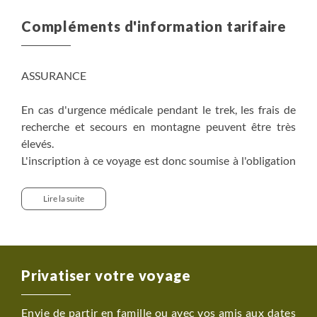
Compléments d'information tarifaire
ASSURANCE
En cas d'urgence médicale pendant le trek, les frais de
recherche et secours en montagne peuvent être très
élevés.
L'inscription à ce voyage est donc soumise à l'obligation
d'être couvert par une assurance prenant en charge les
frais de recherche et premiers secours, sans limite
Lire la suite
d’altitude, d’un montant d’au moins 10.000 euros, quelle
que soit la raison médicale y compris le Mal Aigu des
Montagnes et d’une couverture d’assistance et
rapatriement à hauteur de 30.000 € minimum,
Privatiser votre voyage
Pour cela, deux possibilités :
Envie de partir en famille ou avec vos amis aux dates
- Vous pouvez souscrire notre assurance Tranquillité