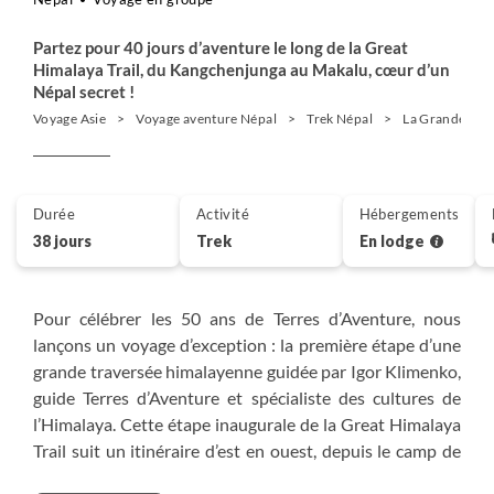
Partez pour 40 jours d’aventure le long de la Great
Himalaya Trail, du Kangchenjunga au Makalu, cœur d’un
Népal secret !
Voyage Asie
Voyage aventure Népal
Trek Népal
La Grande Trav
Durée
Activité
Hébergements
38 jours
Trek
En lodge
Pour célébrer les 50 ans de Terres d’Aventure, nous
lançons un voyage d’exception : la première étape d’une
grande traversée himalayenne guidée par Igor Klimenko,
guide Terres d’Aventure et spécialiste des cultures de
l’Himalaya. Cette étape inaugurale de la Great Himalaya
Trail suit un itinéraire d’est en ouest, depuis le camp de
base nord du Kangchenjunga à 5145 m, au pied du