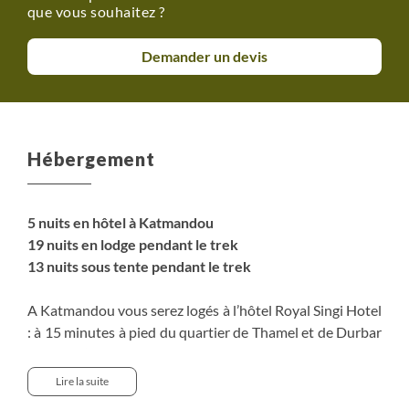
que vous souhaitez ?
auprès de votre conseiller voyage (en supplément du
prix du voyage).
Demander un devis
- Vous pouvez nous présenter une attestation
d'assurance souscrite par vos soins répondant aux
garanties citées préalablement au moment de votre
inscription.
Hébergement
Supplément chambre individuelle pour les nuits en hôtel
(à la demande) : nous contacter pour disponibilité et prix.
5 nuits en hôtel à Katmandou
Possibilité de louer un sac de couchage à Katmandou : à
19 nuits en lodge pendant le trek
réserver dès l'inscription mais à payer à votre arrivée au
13 nuits sous tente pendant le trek
Népal (70€ en espèces).
A Katmandou vous serez logés à l’hôtel Royal Singi Hotel
: à 15 minutes à pied du quartier de Thamel et de Durbar
Square, l’hôtel est idéalement situé pour arpenter les
rues très animées de Katmandou. Il est possible de
Lire la suite
laisser un bagage à Katmandou contenant des affaires