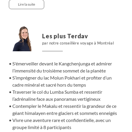
troisième sommet de la planète qui culmine à 8586 m,
Lire la suite
jusqu’au camp de base du Makalu à 4850 m. Entre les
deux, l’itinéraire franchit plusieurs cols d’altitude, dont le
spectaculaire Lumba Sumba à plus de 5150 m, et rejoint
le lac isolé de Molun Pokhari, niché dans un décor
Les plus Terdav
minéral et sauvage.
par notre conseillère voyage à Montréal
Pendant plus de 40 jours d’itinérance, nous progressons
au cœur de vallées préservées, entre alpages d’altitude,
villages reculés et hauts plateaux frontaliers,
S'émerveiller devant le Kangchenjunga et admirer
accompagnés par une équipe locale engagée : guides,
l’immensité du troisième sommet de la planète
sirdars et porteurs avec lesquels se tissent des liens forts
S’imprégner du lac Molun Pokhari et profiter d’un
au fil des jours. Un voyage long, exigeant et
cadre minéral et sacré hors du temps
profondément humain, qui marque le commencement
Traverser le col du Lumba Sumba et ressentir
d’un projet de traversée au long cours, appelé à se
l’adrénaline face aux panoramas vertigineux
poursuivre dans les années à venir.
Contempler le Makalu et ressentir la grandeur de ce
géant himalayen entre glaciers et sommets enneigés
Vivre une aventure rare et confidentielle, avec un
groupe limité à 8 participants