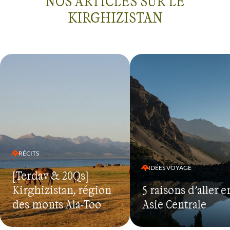
NOS ARTICLES SUR LE
KIRGHIZISTAN
RÉCITS
IDÉES VOYAGE
[Terdav & 20Qs]
Kirghizistan, région
5 raisons d’aller e
des monts Ala-Too
Asie Centrale