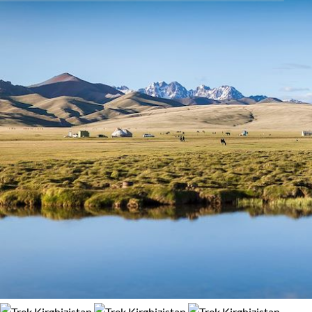
Activité
fenêtre ouverte sur un monde d'authenticité brute, de
95% de satisfaction
(
39 avis
)
paysages vertigineux et d’une richesse culturelle infinie. Une
Trek
exaltante évasion loin des chemins battus.
Guide de voyage Kirghizistan
Confort
Bivouac, sous tente
Standard