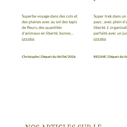
Superbe voyage dans des cols et
Super trek dans un
des plaines avec au sol des tapis
pays , avec plein d
de fleurs, des quantités
liberté. L' organisat
d'animaux en liberté, bonne
parfaite avec un ju
condition physique
dans les hébergeme
Lire plus
Lire plus
recommandée car le voyage est
Nurlan, excellent guide e
long et intéressant. Le guide est
équipe. Très bon groupe
extraordinaire par son
également, trek à f
Christophe | Départ du 06/06/2026
REGINE | Départ du 
dévouement, sa capacité à
absolument pour l
accompagner chaque personne
montagnes, de gran
dans son voyage et faire
de liberté. Régine e
découvrir la diversité de son
pays.