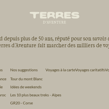
 depuis plus de 50 ans, réputé pour son savoir-
rres d'Aventure fait marcher des milliers de v
ns
Nos suggestions
Voyages à la carte
Voyages caritatifs
Vo
ance
Tour du mont Blanc
ie
Idées de weekends
roc
Les 10 plus beaux treks - Alpes
GR20 - Corse