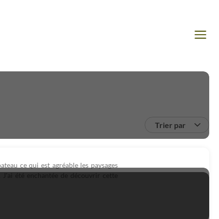
Trier par
ateau ce qui est agréable les paysages
s. J'ai été enchantée de découvrir cette