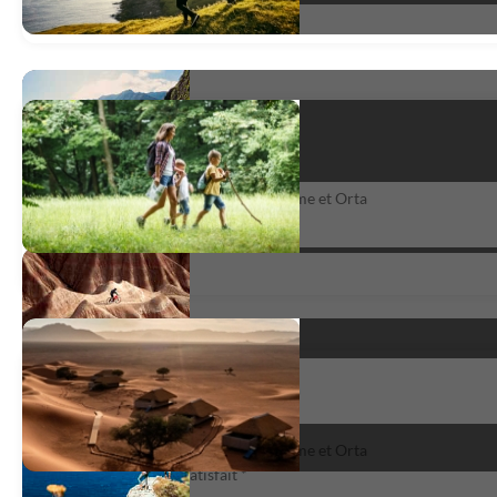
Les lacs italiens
Joyaux des lacs Italiens : Majeur, Côme et Orta
satisfait
*
Imberto ? What Else ?
Joyaux des lacs Italiens : Majeur, Côme et Orta
très satisfait
*