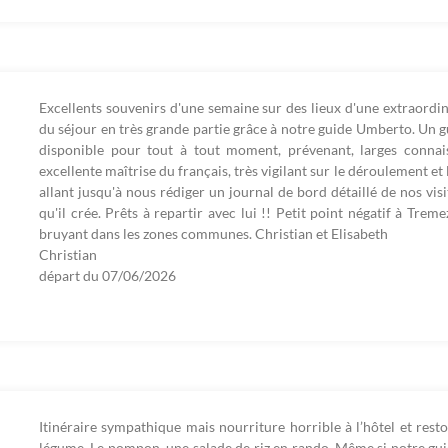
Excellents souvenirs d'une semaine sur des lieux d'une extraordin
du séjour en très grande partie grâce à notre guide Umberto. Un g
disponible pour tout à tout moment, prévenant, larges connais
excellente maîtrise du français, très vigilant sur le déroulement e
allant jusqu'à nous rédiger un journal de bord détaillé de nos vi
qu'il crée. Prêts à repartir avec lui !! Petit point négatif à Tre
bruyant dans les zones communes. Christian et Elisabeth
Christian
départ du
07/06/2026
Itinéraire sympathique mais nourriture horrible à l’hôtel et res
légume. Le pompon, une salade de riz en rando. Même si notre gui