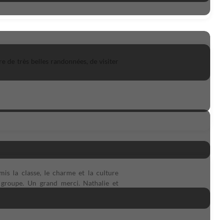
e de très belles randonnées, de visiter
s la classe, le charme et la culture
u groupe. Un grand merci. Nathalie et