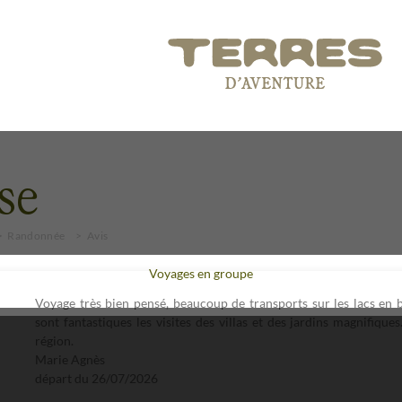
ise
Randonnée
Avis
Voyages en groupe
Voyage très bien pensé, beaucoup de transports sur les lacs en b
sont fantastiques les visites des villas et des jardins magnifique
région.
Marie Agnès
départ du
26/07/2026