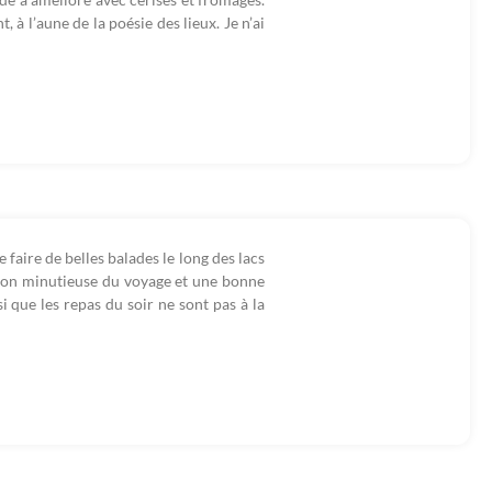
 à l’aune de la poésie des lieux. Je n’ai
aire de belles balades le long des lacs
tion minutieuse du voyage et une bonne
 que les repas du soir ne sont pas à la