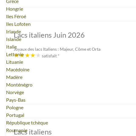
Voyage
Grèce
Voyage
Hongrie
Voyage
Iles Féroé
Voyage
Iles Lofoten
Voyage
Irlande
Lacs italiens Juin 2026
Voyage
Islande
Voyage
Italie
Joyaux des lacs Italiens : Majeur, Côme et Orta
Voyage
Lettonie
satisfait
*
Voyage
Lituanie
Voyage
Macédoine
Voyage
Madère
Voyage
Monténégro
Voyage
Norvège
Voyage
Pays-Bas
Voyage
Pologne
Voyage
Portugal
Voyage
République tchèque
Voyage
Roumanie
Lacs italiens