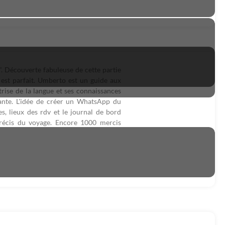
". Découverte fabuleuse de cette partie
las est parfait. Umberto est un guide aux
trise de la langue et ses connaissances
nnante. L'idée de créer un WhatsApp du
s, lieux des rdv et le journal de bord
récis du voyage. Encore 1000 mercis