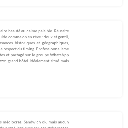
aire beauté au calme paisible. Réussite
uide comme on en rêve : doux et gentil,
sances historiques et géographiques,
t le respect du timing. Professionnalisme
sites et partagé sur le groupe WhatsApp
mezzo: grand hôtel idéalement situé mais
tos médiocres. Sandwich ok, mais aucun
de a amélioré avec cerises et fromages.