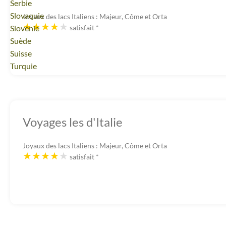
Voyage
Serbie
Voyage
Slovaquie
Joyaux des lacs Italiens : Majeur, Côme et Orta
Voyage
Slovénie
satisfait
*
Voyage
Suède
Voyage
Suisse
Voyage
Turquie
Voyages les d'Italie
Joyaux des lacs Italiens : Majeur, Côme et Orta
satisfait
*