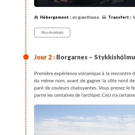
en guesthouse
V
Plus de détails
Borgarnes – Stykkishólmu
Première expérience volcanique à la rencontre d
du même nom, avant de gagner la côte nord de 
paré de couleurs chatoyantes. Vous prenez le fer
parmi les centaines de l’archipel. Ceci n'a certai
des iles du Breiðafjörður qu'habitait Eric le Rou
982. Souvenirs, souvenirs… La population de Flat
d'habitants mais c’est ne pas compter sur les
moines, guillemots à miroir et sternes arctiques
pour découvrir cette petite île à part et s’imprégn