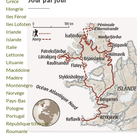
Voyage
Grèce
Voyage
Hongrie
Voyage
Iles Féroé
Voyage
Iles Lofoten
Voyage
Irlande
Voyage
Islande
Voyage
Italie
Voyage
Lettonie
Voyage
Lituanie
Voyage
Macédoine
Voyage
Madère
Voyage
Monténégro
Voyage
Norvège
Voyage
Pays-Bas
Voyage
Pologne
Voyage
Portugal
Voyage
République tchèque
Voyage
Roumanie