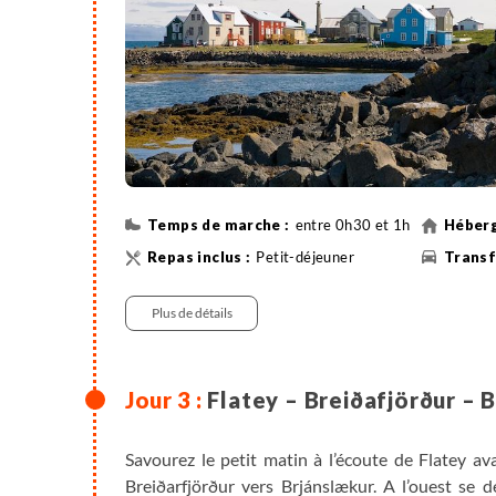
entre 0h30 et 1h
Petit-déjeuner
Randonnée
Plus de détails
Flatey – Breiðafjörður – 
Savourez le petit matin à l’écoute de Flatey av
Breiðarfjörður vers Brjánslækur. A l’ouest se d