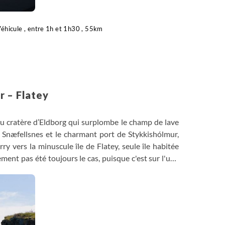
éhicule , entre 1h et 1h30 , 55km
r – Flatey
u cratère d’Eldborg qui surplombe le champ de lave
Snæfellsnes et le charmant port de Stykkishólmur,
ry vers la minuscule île de Flatey, seule île habitée
nement pas été toujours le cas, puisque c'est sur l'une
ge, Öxnarey, d'où il partit découvrir le Groenland en
ey, selon les guides, n'est que de quelques dizaines
 nombreuses espèces d'oiseaux, dont les macareux
 qui batifolent sur ses rivages. Fin de journée libre
er de l’ambiance toute particulière qui y règne.