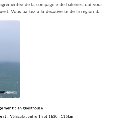
s agrémentée de la compagnie de baleines, qui vous
uest. Vous partez à la découverte de la région des
randes d’Europe et nurserie à ciel ouvert. Sortez vos
chent.
en guesthouse
Véhicule , entre 1h et 1h30 , 115km