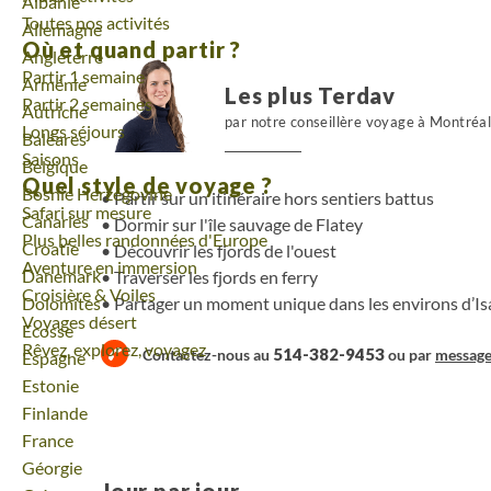
Voyage
Albanie
du Breiðarfjörður. Laissez-vous tentez par un voyage
Toutes nos activités
Voyage
Allemagne
renards arctiques.
Où et quand partir ?
Voyage
Angleterre
Partir 1 semaine
Voyage
Arménie
Les plus Terdav
Partir 2 semaines
Voyage
Autriche
par notre conseillère voyage à Montréa
Longs séjours
Voyage
Baléares
Saisons
Voyage
Belgique
Quel style de voyage ?
Voyage
Bosnie Herzégovine
Partir sur un itinéraire hors sentiers battus
Safari sur mesure
Voyage
Canaries
Dormir sur l'île sauvage de Flatey
Plus belles randonnées d'Europe
Voyage
Croatie
Découvrir les fjords de l'ouest
Aventure en immersion
Voyage
Danemark
Traverser les fjords en ferry
Croisière & Voiles
Partager un moment unique dans les environs d’Is
Voyage
Dolomites
Voyages désert
Voyage
Ecosse
Rêvez, explorez, voyagez
514-382-9453
Contactez-nous au
ou par
messag
Voyage
Espagne
Voyage
Estonie
Voyage
Finlande
Voyage
France
Voyage
Géorgie
Jour par jour