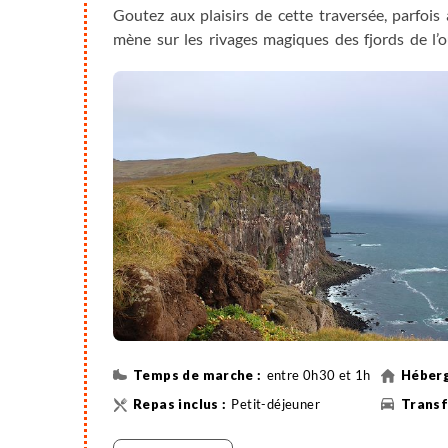
Goutez aux plaisirs de cette traversée, parfoi
mène sur les rivages magiques des fjords de l’o
vertigineuses falaises de Látrabjarg, les plus g
jumelles et observez les joyeuses familles qui y ni
entre 0h30 et 1h
Petit-déjeuner
Randonnée