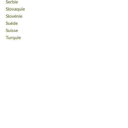
Voyage
Serbie
Voyage
Slovaquie
Voyage
Slovénie
Voyage
Suède
Voyage
Suisse
Voyage
Turquie