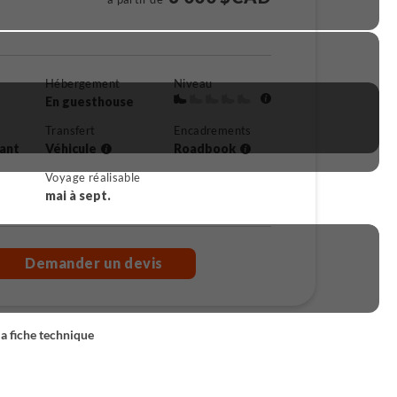
Hébergement
Niveau
En guesthouse
Transfert
Encadrements
rant
Véhicule
Roadbook
Voyage réalisable
mai à sept.
Demander un devis
la fiche technique