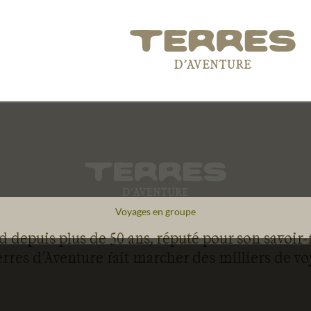
Voyages en groupe
 depuis plus de 50 ans, réputé pour son savoir-
rres d'Aventure fait marcher des milliers de v