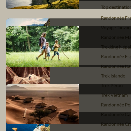
Top destinatio
Randonnée Fr
Voyage Tanzan
Randonnée Ma
Trekking Népal
Randonnée Es
Randonnée Ital
Trek Islande
Trek Pérou
Trek Vietnam
Randonnée Por
Randonnée Ca
Randonnée Cro