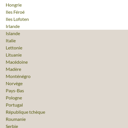
Voyage
Hongrie
Voyage
Iles Féroé
Voyage
Iles Lofoten
Voyage
Irlande
Voyage
Islande
Voyage
Italie
Voyage
Lettonie
Voyage
Lituanie
Voyage
Macédoine
Voyage
Madère
Voyage
Monténégro
Voyage
Norvège
Voyage
Pays-Bas
Voyage
Pologne
Voyage
Portugal
Voyage
République tchèque
Voyage
Roumanie
Voyage
Serbie