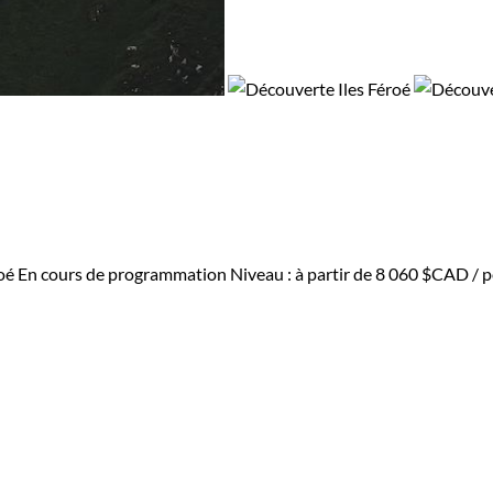
oé
En cours de programmation
Niveau :
à partir de
8 060 $CAD
/ p