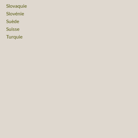
Voyage
Slovaquie
Voyage
Slovénie
Voyage
Suède
Voyage
Suisse
Voyage
Turquie