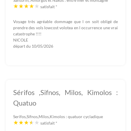
Santorin, Amorgos et Naxos : entre mer et montagne
satisfait
*
Voyage très agréable dommage que l on soit obligé de
prendre des vols lowcost volotea en l occurrence une vrai
catastrophe !!!!
NICOLE
départ du
10/05/2026
Sérifos ,Sifnos, Milos, Kimolos :
Quatuo
Serifos,Sifnos,Milos,Kimolos : quatuor cycladique
satisfait
*