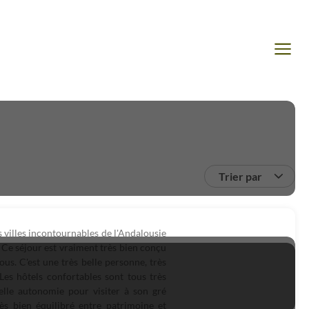
Trier par
s villes incontournables de l'Andalousie
. Ce séjour est vraiment très bien conçu
ous. C'est une très belle personne, très
Les hôtels confortables sont tous très
éelle autonomie pour visiter à son gré
rès bien équilibré entre patrimoine et