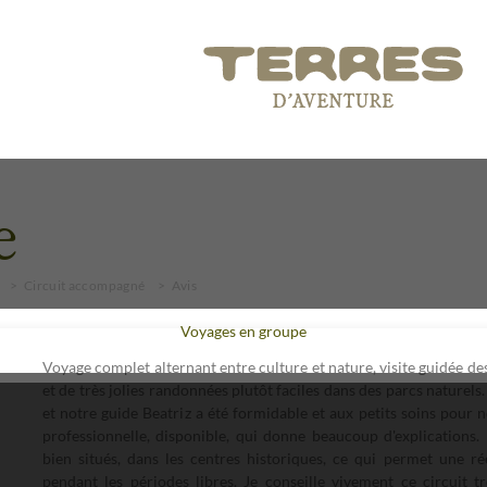
e
Circuit accompagné
Avis
Voyages en groupe
Voyage complet alternant entre culture et nature, visite guidée de
et de très jolies randonnées plutôt faciles dans des parcs naturels
et notre guide Beatriz a été formidable et aux petits soins pour n
professionnelle, disponible, qui donne beaucoup d'explications. 
bien situés, dans les centres historiques, ce qui permet une r
pendant les périodes libres. Je conseille vivement ce circuit t