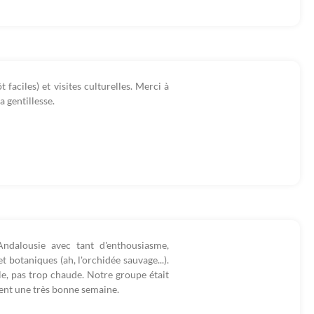
aciles) et visites culturelles. Merci à
 gentillesse.
Andalousie avec tant d'enthousiasme,
) et botaniques (ah, l'orchidée sauvage...).
le, pas trop chaude. Notre groupe était
nt une très bonne semaine.