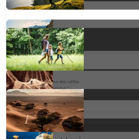
Al Andalus
Al Andalus, sur la trace des califes
très satisfait
*