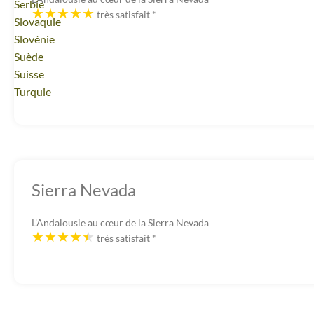
Voyage
Serbie
très satisfait
*
Voyage
Slovaquie
Voyage
Slovénie
Voyage
Suède
Voyage
Suisse
Voyage
Turquie
Sierra Nevada
L'Andalousie au cœur de la Sierra Nevada
très satisfait
*