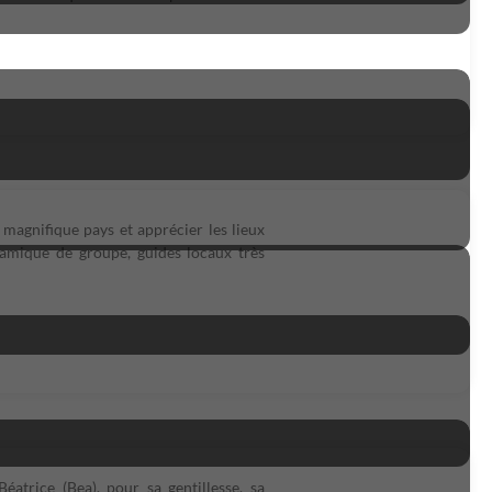
 magnifique pays et apprécier les lieux
ynamique de groupe, guides locaux très
atrice (Bea), pour sa gentillesse, sa