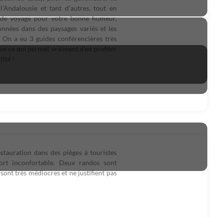
l’Andalousie et tant d’autres, tout en
 de voyage pour votre bonne humeur,
onnées dans des paysages variés et les
 ! On a eu 3 guides conférencières très
ue ce qui permet vraiment d’en profiter
ité !
stauration dans des pièges à touristes
ort inconfortable. Deux randos sont
 sont très médiocres et ne justifient pas