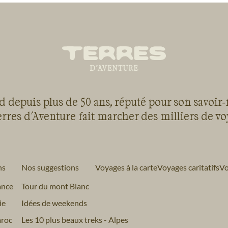
 depuis plus de 50 ans, réputé pour son savoir-
rres d'Aventure fait marcher des milliers de v
ns
Nos suggestions
Voyages à la carte
Voyages caritatifs
Vo
ance
Tour du mont Blanc
ie
Idées de weekends
roc
Les 10 plus beaux treks - Alpes