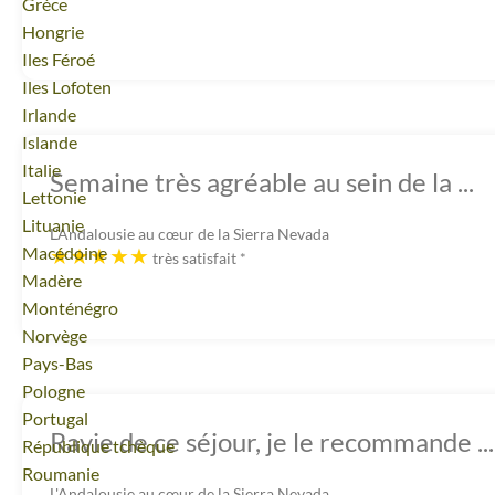
Voyage
Grèce
Voyage
Hongrie
Voyage
Iles Féroé
Voyage
Iles Lofoten
Voyage
Irlande
Voyage
Islande
Voyage
Italie
Semaine très agréable au sein de la ...
Voyage
Lettonie
Voyage
Lituanie
L'Andalousie au cœur de la Sierra Nevada
Voyage
Macédoine
très satisfait
*
Voyage
Madère
Voyage
Monténégro
Voyage
Norvège
Voyage
Pays-Bas
Voyage
Pologne
Voyage
Portugal
Ravie de ce séjour, je le recommande ...
Voyage
République tchèque
Voyage
Roumanie
L'Andalousie au cœur de la Sierra Nevada