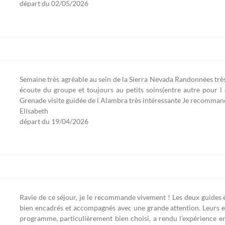
départ du
02/05/2026
Semaine très agréable au sein de la Sierra Nevada Randonnées très
écoute du groupe et toujours au petits soins(entre autre pour l
Grenade visite guidée de l Alambra très intéressante Je recomma
Elisabeth
départ du
19/04/2026
Ravie de ce séjour, je le recommande vivement ! Les deux guides ét
bien encadrés et accompagnés avec une grande attention. Leurs ex
programme, particulièrement bien choisi, a rendu l’expérience en