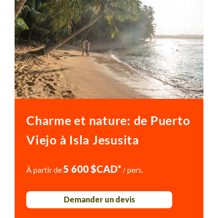
Les impératifs locaux : saisons, fêtes et jours fériés,
ouverture des musées, restaurants ou sites visités,
conditions météorologiques locales… peuvent nous
amener à modifier l'itinéraire sur place.
Charme et nature: de Puerto
Viejo à Isla Jesusita
5 600 $CAD*
À partir de
/ pers.
Demander un devis