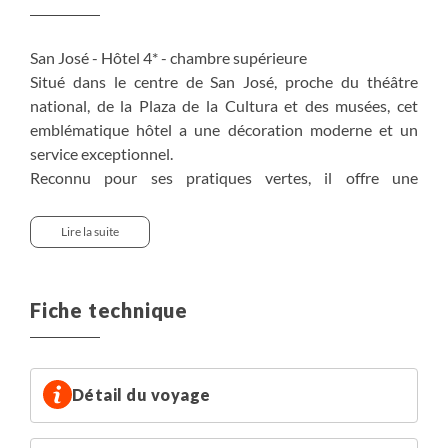
San José - Hôtel 4* - chambre supérieure
Situé dans le centre de San José, proche du théâtre
national, de la Plaza de la Cultura et des musées, cet
emblématique hôtel a une décoration moderne et un
service exceptionnel.
Reconnu pour ses pratiques vertes, il offre une
expérience inoubliable.
Lire la suite
Puerto Viejo : Hôtel 3* - chambre tippie deluxe
Ce lodge est intégré à la nature grandiose, faisant oublier
le stress de la vie actuelle à ses visiteurs. Vous serez
Fiche technique
entouré d'une incroyable variété d'arbres, de plantes et
de fleurs, sans oublier le chant des toucans et d'oiseaux
de toute sorte ainsi que des singes.
L'hôtel propose ainsi des bungalows spacieux en bois, à
Détail du voyage
la décoration néo-primitive composée d'un mélange de
bois, de bambou et de palmiers.