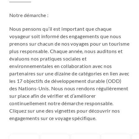
de la climatisation.
Notre démarche :
Tenorio - Hotel 3*
Situé entre les volcans Tenorio et Miravalles, chacun des
Nous pensons qu’il est important que chaque
12 bungalows jouit d’une vue exceptionnelle sur le
voyageur soit informé des engagements que nous
volcan Tenorio. Les chambres sont spacieuses, élégantes
prenons sur chacun de nos voyages pour un tourisme
et parfaitement agencées pour votre plus grand confort.
plus responsable. Chaque année, nous auditons et
Construit sur une propriété de sept hectares, au milieu
évaluons nos pratiques sociales et
de jardins d'Héliconias, d’arbres fruitiers et d’une
environnementales en collaboration avec nos
végétation tropicale entourant deux lagunes naturelles,
partenaires sur une dizaine de catégories en lien avec
le Lodge a été pensé pour offrir aux hôtes calme, détente
les 17 objectifs de développement durable (ODD)
et sérénité. Dans cet environnement paisible, vous
des Nations-Unis. Nous nous rendons régulièrement
pourrez vous promener sur des sentiers aménagés,
sur place afin de vérifier et d’améliorer
observer de nombreux oiseaux ou vous détendre dans
continuellement notre démarche responsable.
l’un des deux jacuzzis.
Cliquez sur une des vignettes pour découvrir nos
engagements sur ce voyage spécifique.
Monteverde - Hôtel 4* - chambre supérieure
Bienvenue dans ce lieu décontracté et en même temps
plein d’élégance. Profitez d’un confort haut de gamme et