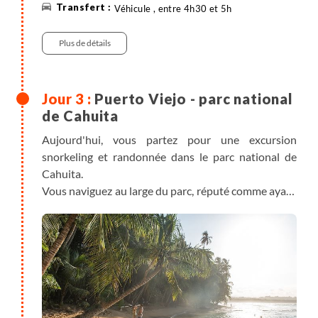
Véhicule , entre 4h30 et 5h
Plus de détails
Puerto Viejo - parc national
de Cahuita
Aujourd'hui, vous partez pour une excursion
snorkeling et randonnée dans le parc national de
Cahuita.
Vous naviguez au large du parc, réputé comme ayant
l'une des plus grandes biodiversités au mètre carré
du pays. Vous pourrez nager et découvrir le récif le
plus important du Costa Rica.
Après la plongée, en compagnie de votre guide vous
parcourez les sentiers pour observer diverses
espèces de serpents, paresseux, singes, fourmiliers,
ratons laveurs, papillons morpho bleus, etc.