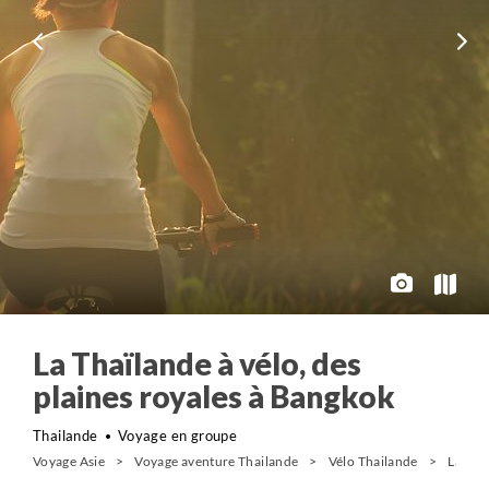
La Thaïlande à vélo, des
plaines royales à Bangkok
Thailande
Voyage en groupe
Voyage Asie
Voyage aventure Thailande
Vélo Thailande
La Tha