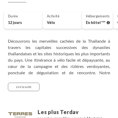
Durée
Activité
Hébergements
12 jours
Vélo
En hôtel ***
Découvrons les merveilles cachées de la Thaïlande à
travers les capitales successives des dynasties
thaïlandaises et les sites historiques les plus importants
du pays. Une itinérance à vélo facile et dépaysante, au
cœur de la campagne et des rizières verdoyantes,
ponctuée de dégustation et de rencontre. Notre
aventure commence entre patrimoine et authenticité –
du vieux village de Laplae aux traditions vivantes de Ban
Lire la suite
Na Ton Chan. Notre route traverse les régions peu
fréquentées jusqu'à Sukhothai, le premier véritable
royaume thaï, avant de rejoindre Ayutthaya, une ville
prospère imprégnée de l'héritage des rois d'Ayutthaya.
Les plus Terdav
Enfin, notre périple se conclue dans l'effervescence de la