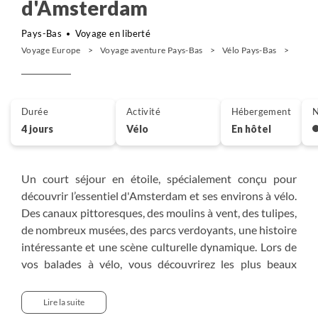
d'Amsterdam
Pays-Bas
Voyage en liberté
Voyage Europe
Voyage aventure Pays-Bas
Vélo Pays-Bas
Long 
Durée
Activité
Hébergement
N
4 jours
Vélo
En hôtel
Un court séjour en étoile, spécialement conçu pour
découvrir l’essentiel d'Amsterdam et ses environs à vélo.
Des canaux pittoresques, des moulins à vent, des tulipes,
de nombreux musées, des parcs verdoyants, une histoire
intéressante et une scène culturelle dynamique. Lors de
vos balades à vélo, vous découvrirez les plus beaux
endroits d'Amsterdam et ses environs : la ville historique
de Haarlem, le village d'artistes de Zaanse Schans et le
Lire la suite
château de Muiderslot. Des vacances courtes qui offrent