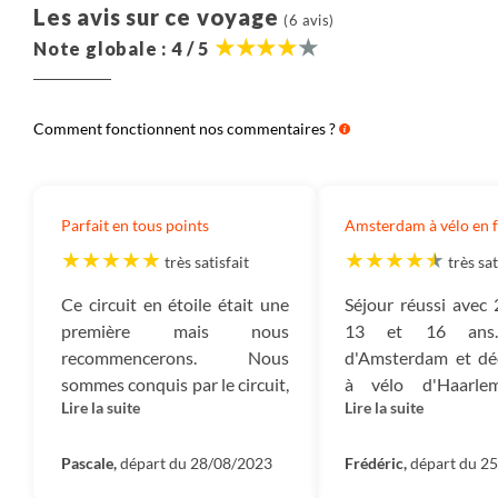
Nous pensons qu’il est important que chaque
Les avis sur ce voyage
(6 avis)
voyageur soit informé de la décomposition du prix de
Note globale : 4 / 5
nos voyages. Nous partageons ici cette information.
Elle correspond à la moyenne observée ces 3
dernières années des coûts de tous les voyages de
Comment fonctionnent nos commentaires ?
même catégorie (voyage en groupe, voyage en
famille, voyage liberté, voyage sur mesure ou
croisière) dans cette destination.
Parfait en tous points
Amsterdam à vélo en f
Destination :
Il s’agit du montant consacré à payer
très satisfait
très sat
les prestations dans le pays dans lequel vous
voyagez : nos partenaires, les guides, les
Ce circuit en étoile était une
Séjour réussi avec
hébergements, les transferts, les activités, la
première mais nous
13 et 16 ans. 
nourriture, etc.
recommencerons. Nous
d'Amsterdam et dé
sommes conquis par le circuit,
à vélo d'Haarl
Aérien :
Il s’agit du montant correspondant au prix
Lire la suite
Lire la suite
l’hébergement, le matériel et
Marken. Parcours bi
du billet d’avion.
bien sûr le conseil et la
et facilement ac
disponibilité de notre
Pascale,
départ du 28/08/2023
grâce à l'appli de g
Frédéric,
départ du 2
Salariés :
Ce montant correspond à l’ensemble des
agent/correspondant. C’est
À recommander !