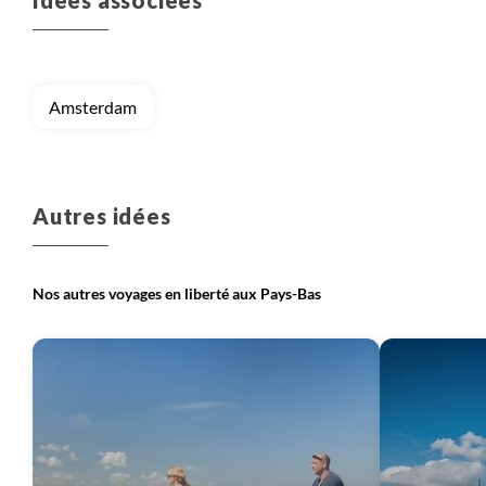
Idées associées
l’entreprise et qui nous permet d’investir dans de
nouveaux projets et développer des nouveaux
voyages.
Amsterdam
Autres idées
Nos autres voyages en liberté aux Pays-Bas