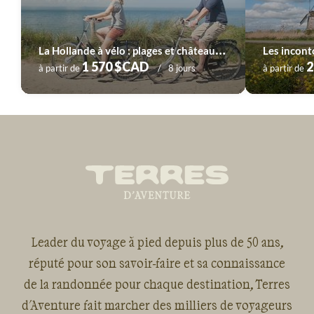
L
a Hollande à vélo : plages et châteaux en famille
1 570 $CAD
2
à partir de
8 jours
à partir de
Leader du voyage à pied depuis plus de 50 ans,
réputé pour son savoir-faire et sa connaissance
de la randonnée pour chaque destination, Terres
d'Aventure fait marcher des milliers de voyageurs