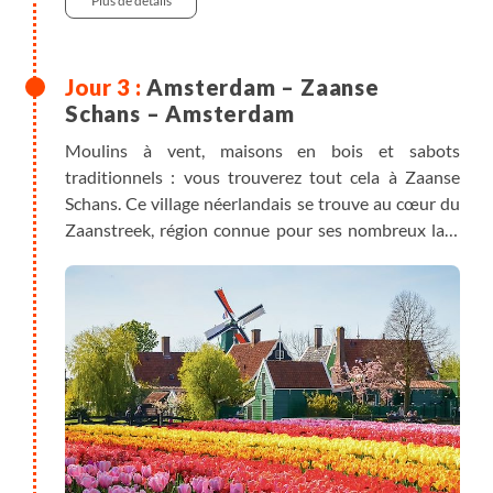
Plus de détails
Amsterdam – Zaanse
Schans – Amsterdam
Moulins à vent, maisons en bois et sabots
traditionnels : vous trouverez tout cela à Zaanse
Schans. Ce village néerlandais se trouve au cœur du
Zaanstreek, région connue pour ses nombreux lacs
et cours d'eau.
Vous pourrez découvrir le patrimoine industriel de la
région, vieilles usines, entrepôts pittoresques
bordant le fleuve, sans oublier les beaux moulins à
vent de Zaanse qui continuent de produire la
moutarde, la peinture ou l'huile. Le Zaans Museum
vous apprendra tout ce que vous voulez savoir sur
les traditions régionales
A votre retour vous profiterez une nouvelle fois du