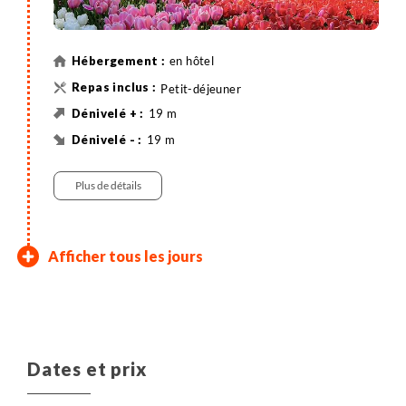
confort de votre hébergement et de l'élégance de la
capitale.
en hôtel
Petit-déjeuner
19 m
19 m
59 km
Vélo
Plus de détails
Amsterdam – Muiden –
Afficher tous les jours
Naarden – Amsterdam
Cette dernière journée à vélo vous emmène dans un
paysage naturel riche en eau avec des prairies et des
pâturages étendus. Vous passerez par de petits
Dates et prix
villages pittoresques, de nombreux domaines ruraux
et fortifications. Muiderslot vaut le détour : entouré