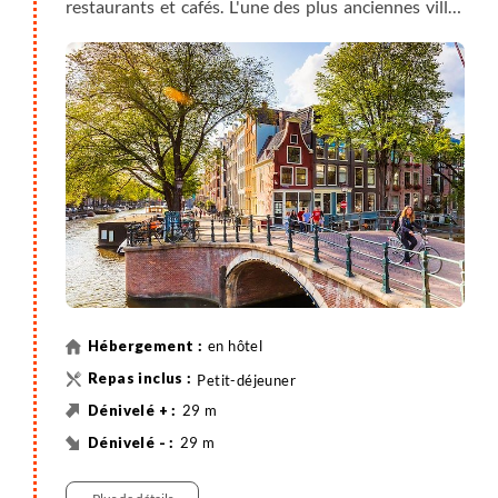
restaurants et cafés. L'une des plus anciennes villes
des Pays-Bas, Haarlem mérite pleinement votre
attention. Si vous préférez découvrir les beaux arts,
visitez le musée Frans Hals et sa magnifique
collection du Siècle d’Or, comprenant notamment
des œuvres des peintres Frans Hals, Jacob van
Ruisdael et Pieter Saenredam, originaires de la ville.
A votre retour en fin de journée, vous pourrez
profiter pleinement d'Amsterdam, notamment avec
une promenade dans le quartier romantique
longeant le canal.
en hôtel
Petit-déjeuner
29 m
29 m
62 km
Vélo