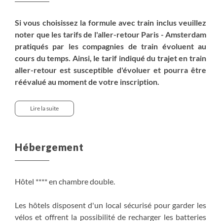
Si vous choisissez la formule avec train inclus veuillez
noter que les tarifs de l'aller-retour Paris - Amsterdam
pratiqués par les compagnies de train évoluent au
cours du temps. Ainsi, le tarif indiqué du trajet en train
aller-retour est susceptible d'évoluer et pourra être
réévalué au moment de votre inscription.
Pour un départ d'une autre ville, un réajustement
tarifaire sera à prévoir, consultez nos équipes de vente.
Lire la suite
Option vélo et équipements :
Vélo adulte : 159$
Hébergement
Vélo électrique : 400$
Vélo sportif : 230$
Vélo gravel : 310$
Hôtel **** en chambre double.
Package activités (inclut une croisière dans les canaux
Les hôtels disposent d'un local sécurisé pour garder les
d'Amsterdam, une dégustation de fromages à
vélos et offrent la possibilité de recharger les batteries