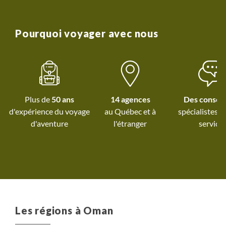
culture omanaise tout au long
du voyage.Les guides locaux
ont été églalement d'une
Pourquoi voyager avec nous
grande gentillesse et très
disponibles. On a juste envie
de repartir ...
Plus de
50 ans
14 agences
Des conseil
d'expérience du voyage
au Québec et
à
spécialistes à
d'aventure
l'étranger
service
Les régions à Oman