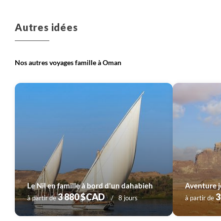
Autres idées
Nos autres voyages famille à Oman
Le Nil en famille à bord d'un dahabieh
Aventure 
3 880 $CAD
3
à partir de
8 jours
à partir de