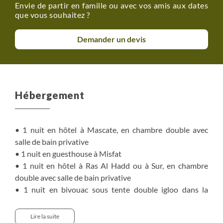
Envie de partir en famille ou avec vos amis aux dates
que vous souhaitez ?
Demander un devis
Hébergement
• 1 nuit en hôtel à Mascate, en chambre double avec
salle de bain privative
• 1 nuit en guesthouse à Misfat
• 1 nuit en hôtel à Ras Al Hadd ou à Sur, en chambre
double avec salle de bain privative
• 1 nuit en bivouac sous tente double igloo dans la
région de Fins
• 2 nuits en bivouac sous tente double igloo dans la
Lire la suite