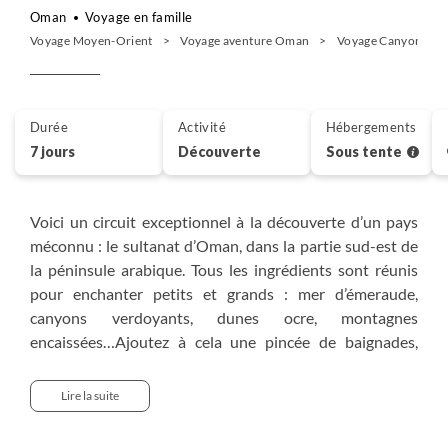
Oman
Voyage en famille
Voyage Moyen-Orient
Voyage aventure Oman
Voyage Canyon et o
Durée
Activité
Hébergements
7 jours
Découverte
Sous tente
Voici un circuit exceptionnel à la découverte d’un pays
méconnu : le sultanat d’Oman, dans la partie sud-est de
la péninsule arabique. Tous les ingrédients sont réunis
pour enchanter petits et grands : mer d’émeraude,
canyons verdoyants, dunes ocre, montagnes
encaissées…Ajoutez à cela une pincée de baignades,
deux mesures de balades et une belle poignée de
découvertes (naturelles et culturelles) dont Ras Al
Lire la suite
Junayz où viennent pondre les tortues marines. Laissez
reposer dans le sable, passez-le huit jours sous le soleil