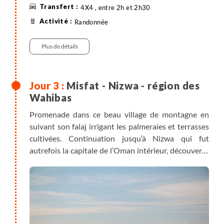
4X4 , entre 2h et 2h30
Randonnée
Plus de détails
Misfat - Nizwa - région des
Wahibas
Promenade dans ce beau village de montagne en
suivant son falaj irrigant les palmeraies et terrasses
cultivées. Continuation jusqu’à Nizwa qui fut
autrefois la capitale de l’Oman intérieur, découverte
de la ville, de ses vieux souks et de son fort, L'après-
midi, route vers le Hajjar oriental et la région des
Wahibas puis installation de votre bivouac bivouac
dans un petit massif dunaire, au pied de la
montagne.