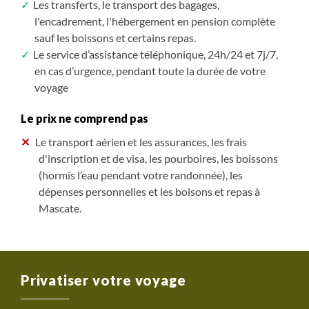
Les transferts, le transport des bagages,
4 020 $CAD
3 740 $CAD
3 740 $CAD
/ pers.
/ pers.
/ pers.
jusqu'à -6%*
jusqu'à -6%*
jusqu'à -6%*
l'encadrement, l'hébergement en pension complète
sauf les boissons et certains repas.
3 780 $CAD
3 510 $CAD
3 510 $CAD
/ pers.
/ pers.
/ pers.
jusqu'à -12%*
jusqu'à -12%*
jusqu'à -12%*
Le service d’assistance téléphonique, 24h/24 et 7j/7,
S'inscrire
S'inscrire
S'inscrire
/ option
/ option
/ option
en cas d’urgence, pendant toute la durée de votre
voyage
Le prix ne comprend pas
Le transport aérien et les assurances, les frais
d'inscription et de visa, les pourboires, les boissons
(hormis l’eau pendant votre randonnée), les
dépenses personnelles et les boisons et repas à
Mascate.
Privatiser votre voyage