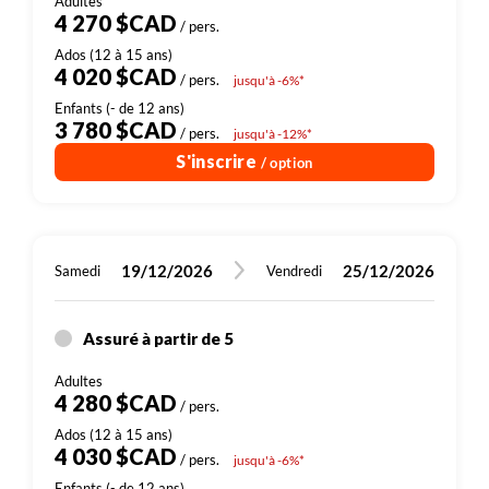
si la sécurité du groupe le nécessite.
4 270 $CAD
/ pers.
----------------------------------------------------------------
4 020 $CAD
/ pers.
jusqu'à -6%*
----------------------------------------------------------------
3 780 $CAD
/ pers.
jusqu'à -12%*
Aux dates du 12/04/2025 et du 19/04/2025 - en raison
S'inscrire
/ option
de la chaleur à cette période, les 3 nuits en bivouac
seront remplacées par 3 nuits en
campement/hotel/guest house
19/12/2026
25/12/2026
Samedi
Vendredi
Assuré à partir de 5
4 280 $CAD
/ pers.
4 030 $CAD
/ pers.
jusqu'à -6%*