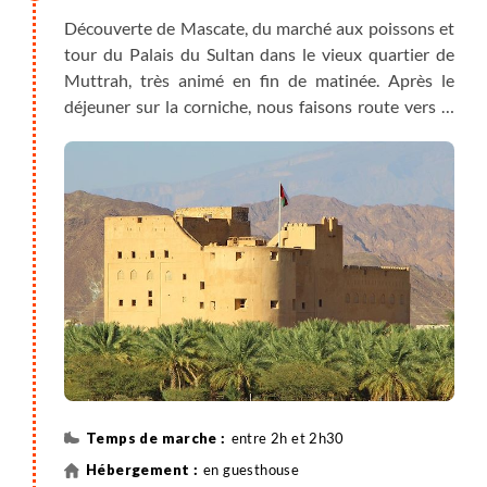
Découverte de Mascate, du marché aux poissons et
tour du Palais du Sultan dans le vieux quartier de
Muttrah, très animé en fin de matinée. Après le
déjeuner sur la corniche, nous faisons route vers le
djebel Hajar occidental jusqu’à Jabreen, visite du
château fortifié édifié au cœur d’une oasis, ancienne
demeure des sultans et imams de la région.
Installation en guesthouse dans le village de Misfat.
entre 2h et 2h30
en guesthouse