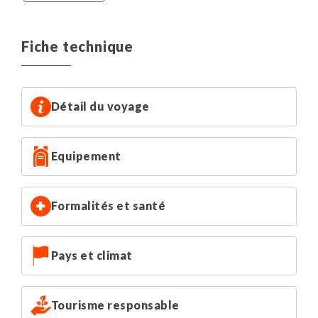
région des Wahibas
Vous devrez monter vos tentes. Une petite aide
d'appoint peut être demandée au bivouac.
Fiche technique
En fonction de vos horaires de vol, la nuit à Mascate
pourra avoir lieu la nuit du jour 1 ou la nuit du jour 7.
Détail du voyage
Equipement
Formalités et santé
Pays et climat
Tourisme responsable