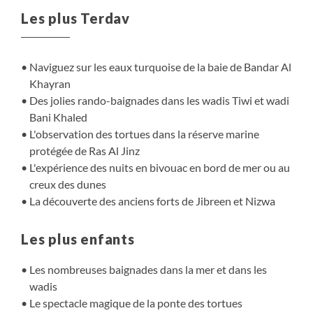
omanais… et savourez ce voyage inoubliable au pays de
Les plus Terdav
Sindbad le marin !
Naviguez sur les eaux turquoise de la baie de Bandar Al
Khayran
Des jolies rando-baignades dans les wadis Tiwi et wadi
Bani Khaled
L'observation des tortues dans la réserve marine
protégée de Ras Al Jinz
L'expérience des nuits en bivouac en bord de mer ou au
creux des dunes
La découverte des anciens forts de Jibreen et Nizwa
Les plus enfants
Les nombreuses baignades dans la mer et dans les
wadis
Le spectacle magique de la ponte des tortues