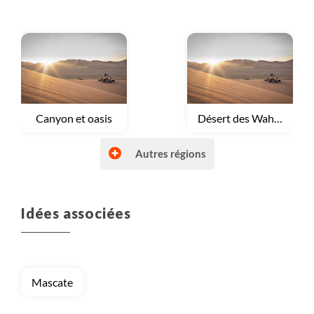
Voyage
Canyon et oasis
Voyage
Désert des Wahibas
Autres régions
Idées associées
Voyage
Montagnes Akhdar et Shams
Voyage
Rub Al Khali et Dhofar
Mascate