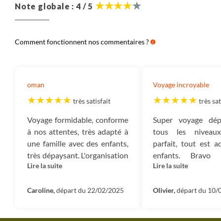
Note globale : 4 / 5
Comment fonctionnent nos commentaires ?
oman
Voyage incroyable
très satisfait
très sat
Voyage formidable, conforme
Super voyage dép
à nos attentes, très adapté à
tous les niveaux
une famille avec des enfants,
parfait, tout est 
très dépaysant. L'organisation
enfants. Bravo
Lire la suite
Lire la suite
était impéccable, notre guide
l'équipe Terre d'Av
était disponible et gentil,
à notre super guide
extrêment cultivé et a pu
Caroline,
départ du 22/02/2025
Eric. 1 mot: INC
Olivier,
départ du 10/
répondre à chacune de nos
J'aimerai publier 
attentes. Il nous a initié à la
pour preuve !