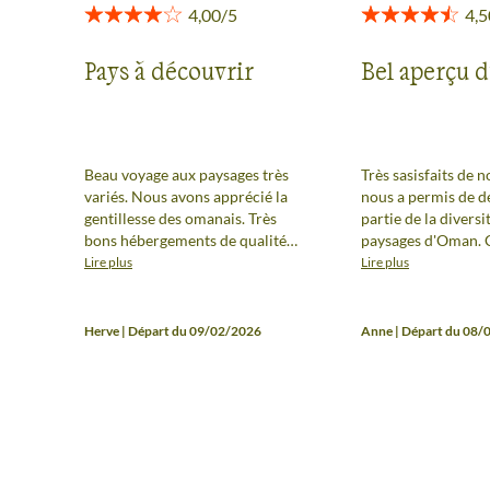
Pays à découvrir
Bel aperçu 
Beau voyage aux paysages très
Très sasisfaits de n
variés. Nous avons apprécié la
nous a permis de d
gentillesse des omanais. Très
partie de la diversi
bons hébergements de qualité
paysages d'Oman. 
dont celui avec vision 360° dans
donne envie de rev
Lire plus
Lire plus
le désert. Excellent choix des
approfondir! En re
restaurants typiques locaux par
presque plus une 
notre guide.
organisé classique 
Herve | Départ du 09/02/2026
Anne | Départ du 08/
séjour de randonnée
sont plus des balad
randonnée. Guide e
aux petits soins, 
simples mais confo