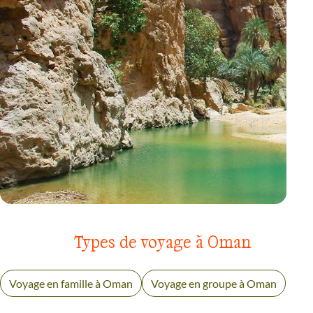
VOYAGE
MONTAGNES AKHDAR ET SHAMS
Types de voyage à Oman
Voyage en famille à Oman
Voyage en groupe à Oman