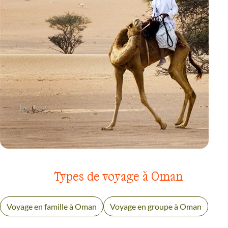
VOYAGE
MONTAGNES AKHDAR ET SHAMS
Types de voyage à Oman
Voyage en famille à Oman
Voyage en groupe à Oman