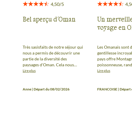
Bel aperçu d'Oman
Un merveill
voyage en 
Très sasisfaits de notre séjour qui
Les Omanais sont 
nous a permis de découvrir une
gentillesse incroyab
partie de la diversité des
pays offre Montag
paysages d'Oman. Cela nous
poissonneuse, ran
donne envie de revenir pour
aquatique dans des
Lire plus
Lire plus
approfondir! En revanche, c'est
émeraudes, désert 
presque plus une voyage
beauté et des oasi
organisé classique plutot qu'un
de palmiers dattier
Anne | Départ du 08/02/2026
FRANCOISE | Départ 
séjour de randonnée. Les sorties
sportif et culturel
sont plus des balades que de la
intéressant
randonnée. Guide et chauffeur
aux petits soins, hébergements
simples mais confortables.