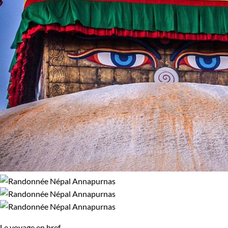
créant, de ce fait, d’excellent chemins qui en font pour nous
un véritable petit paradis pour la randonnée.
Bien sûr, une randonnée au Népal vous mènera également à
observer une faune unique :
les yacks sauvages, les panthère
des neiges, le vautour de l'Himalaya, le Kiang
et bien d'autres.
Rares sont les voyageurs qui rentrent déçus du Népal.
Laissez-vous tenter par une terre de légendes et de
dépaysement, une terre aux paysages à couper le souffle, une
terre que vous n'aurez peut-être plus envie de quitter. Et vous
comprendrez pourquoi autant de gens reviennent au Népal…
Guide de voyage Népal
Le voyage en bref