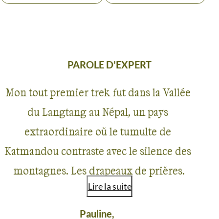
PAROLE D'EXPERT
Mon tout premier trek fut dans la Vallée
du Langtang au Népal, un pays
extraordinaire où le tumulte de
Katmandou contraste avec le silence des
montagnes. Les drapeaux de prières
Lire la suite
colorés, suspendues au sommet des
montagnes, sur les ponts, à l’extérieur des
Pauline,