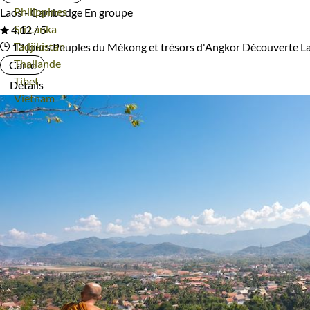
Voyage
Philippines
Laos - Cambodge
En groupe
Voyage
Sri Lanka
4,12 / 5
Voyage
Tadjikistan
13 jours
Peuples du Mékong et trésors d'Angkor
Découverte L
Voyage
Thailande
Carte
Voyage
Tibet
Détails
Voyage
Vietnam