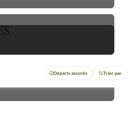
rimoine mondial de l'UNESCO,
ES
e Sisavangvong, incite à la
. Venez découvrir cette terre
Départs assurés
Trier par