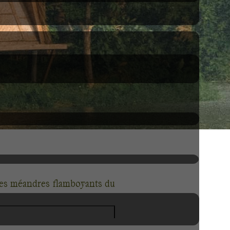
les méandres flamboyants du
n de randonnées exaltantes.