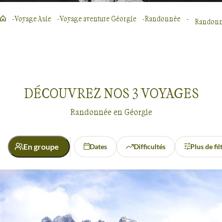
Voyage Asie
Voyage aventure Géorgie
Randonnée
Randonn
DÉCOUVREZ NOS
3
VOYAGES
Randonnée en Géorgie
En groupe
Dates
Difficultés
Plus de fil
Activité
Randonnée
Randonnée
Géorgie