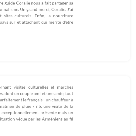
e guide Coralie nous a fait partager sa
nnalisme. Un grand merci, Coralie. J'ai
ites culturels. Enfin, la nourriture
ays sur et attachant qui merite d'etre
rnant visites culturelles et marches
s, dont un couple ami et une amie, tout
arfaitement le français ; un chauffeur à
atinée de pluie / nb. une visite de la
re exceptionnellement présente mais un
situation vécue par les Arméniens au fil