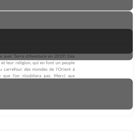
ite avec Terre d'Aventure en 2019! Des
t leur religion, qui en font un peuple
u carrefour des mondes de l'Orient à
e que l'on n'oubliera pas. Merci aux