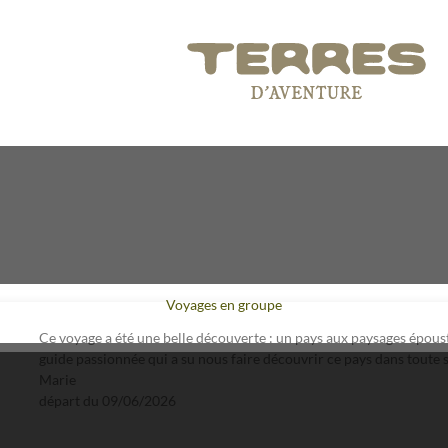
Voyages en groupe
Ce voyage a été une belle découverte : un pays aux paysages époust
guide passionnée qui a su nous faire découvrir ce pays dans toute s
Marie
départ du
09/06/2026