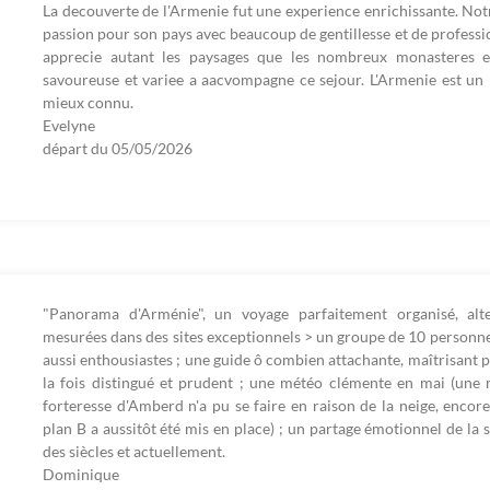
La decouverte de l'Armenie fut une experience enrichissante. Notr
passion pour son pays avec beaucoup de gentillesse et de professio
apprecie autant les paysages que les nombreux monasteres et s
savoureuse et variee a aacvompagne ce sejour. L'Armenie est un p
mieux connu.
Evelyne
départ du
05/05/2026
"Panorama d'Arménie", un voyage parfaitement organisé, alte
mesurées dans des sites exceptionnels > un groupe de 10 personne
aussi enthousiastes ; une guide ô combien attachante, maîtrisant p
la fois distingué et prudent ; une météo clémente en mai (une m
forteresse d'Amberd n'a pu se faire en raison de la neige, enco
plan B a aussitôt été mis en place) ; un partage émotionnel de la 
des siècles et actuellement.
Dominique