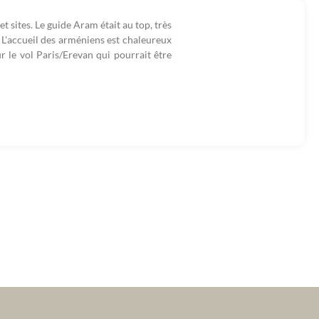
t sites. Le guide Aram était au top, très
 L'accueil des arméniens est chaleureux
ur le vol Paris/Erevan qui pourrait être