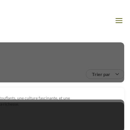
Trier par
ouflants, une culture fascinante, et une
a richesse.