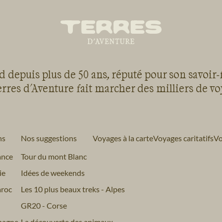
 depuis plus de 50 ans, réputé pour son savoir-
rres d'Aventure fait marcher des milliers de v
ns
Nos suggestions
Voyages à la carte
Voyages caritatifs
Vo
ance
Tour du mont Blanc
ie
Idées de weekends
roc
Les 10 plus beaux treks - Alpes
GR20 - Corse
pagne
La découverte des animaux