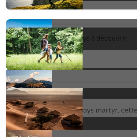
L'Arménie, un beau pays à découvrir
Promenade au pied du mont Ararat
très satisfait
*
Très touchés par ce pays martyr, cett
...
Panorama arménien