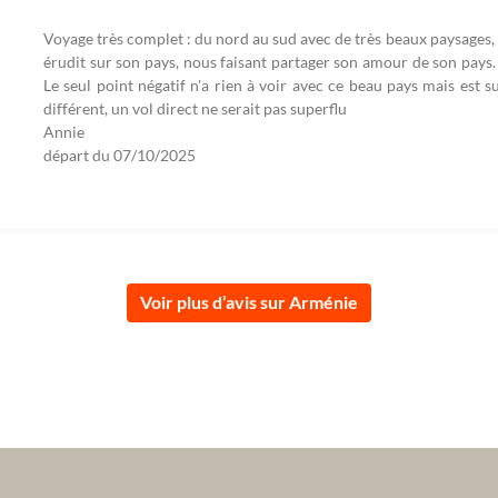
Voyage très complet : du nord au sud avec de très beaux paysages, e
érudit sur son pays, nous faisant partager son amour de son pays.
Le seul point négatif n'a rien à voir avec ce beau pays mais est s
différent, un vol direct ne serait pas superflu
Annie
départ du
07/10/2025
Voir plus d’avis sur Arménie