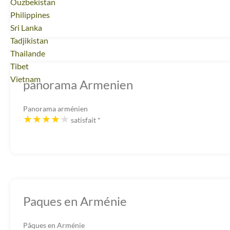
Voyage
Ouzbekistan
Voyage
Philippines
Voyage
Sri Lanka
Voyage
Tadjikistan
Voyage
Thailande
Voyage
Tibet
Voyage
Vietnam
panorama Armenien
Panorama arménien
satisfait
*
Paques en Arménie
Pâques en Arménie