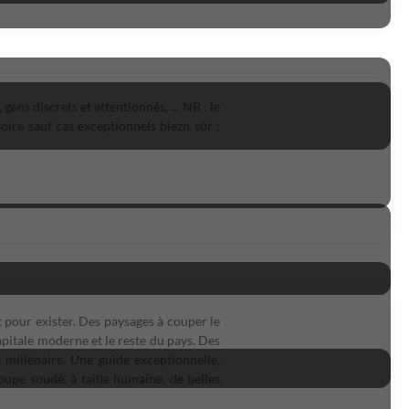
ens discrets et attentionnés, ... NB : le
oire sauf cas exceptionnels biezn sûr ;
 pour exister. Des paysages à couper le
apitale moderne et le reste du pays. Des
 millénaire. Une guide exceptionnelle,
upe soudé, à taille humaine, de belles