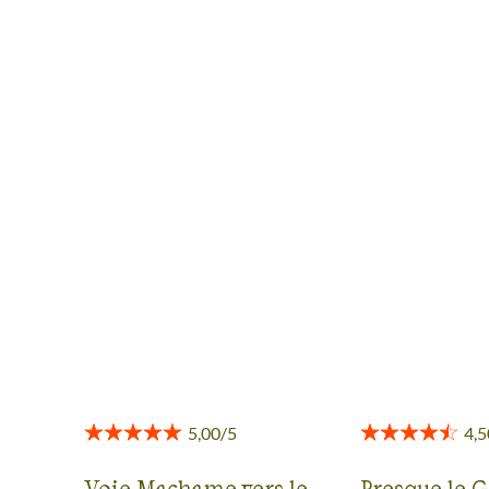
LES AVIS SUR EN HAUTE
MONTAGNE
Des retours authentiques pour vous aider à choisir en
toute transparence.
Voir tous les avis
Voie Machame vers le
Presque le 