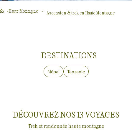
Haute Montagne
Ascension & trek en Haute Montagne
DESTINATIONS
Népal
Voyage
Tanzanie
Voyage
Haute
Haute
Montagne
Montagne
DÉCOUVREZ NOS
13
VOYAGES
Trek et randonnée haute montagne
Voyages
Haute Montagne