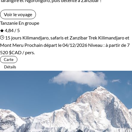
Tarangire et Ngorongoro, puis détente à Zanzibar !
Voir le voyage
Tanzanie
En groupe
4,84 / 5
15 jours
Kilimandjaro, safaris et Zanzibar
Trek Kilimandjaro et
Mont Meru
Prochain départ le 04/12/2026
Niveau :
à partir de
7
520 $CAD
/ pers.
Carte
Détails