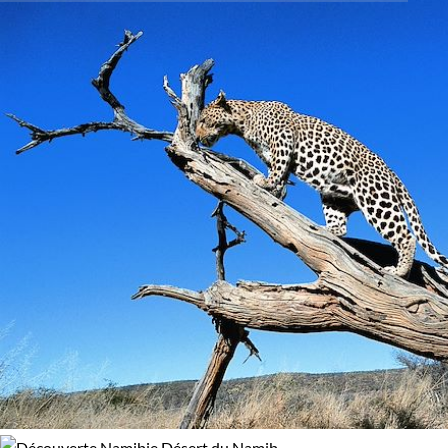
parcs mythiques de Chobe, Savuti et Moremi
. Des paysages
Activité
verts ou ocre selon la saison de votre séjour, une faune
Découverte
Navigation
fascinante vous attend.
Lions, zébus, gazelles ou encor
girafes
, vos yeux s'émerveilleront devant la beauté d'un tel
Safari
Safari à pied
spectacle. Vous observerez ces animaux en plein jour mais
vous pourrez aussi les entendre lors de vos nuits passées en
Safari en véhicule
pleine savane. Une expérience inouïe ! Vous pouvez
combiner également le Zimbabwe avec la Namibie et ses
immensités aux multiples facettes comme le désert du
Âge des enfants
Namib ou la région du Damaraland.
Les 6/9 ans
Les 10/13 ans
Le Zimbabwe, c'est aussi un artisanat incroyable
. Au contact
Les 14/16 ans
de la population locale, vous découvrirez des objets aux
formes totalement étourdissantes et mélangeant bois, pierres
précieuses, perles et métaux. Découvrir le Zimbabwe c'est
Confort
vivre une expérience totalement hors du commun ! Alors