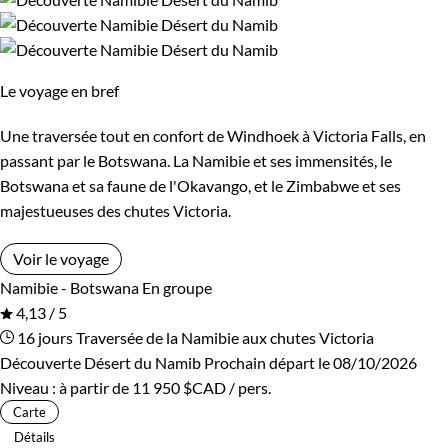
Bivouac, sous tente
Standard
pourquoi vous priver d'un safari au Zimbabwe ?
Guide de voyage Zimbabwe
Supérieur
Haut de gamme
Le voyage en bref
Environnement
Une traversée tout en confort de Windhoek à Victoria Falls, en
passant par le Botswana. La Namibie et ses immensités, le
Brousse et Savane
Forêts, collines, rivières et lacs
Botswana et sa faune de l'Okavango, et le Zimbabwe et ses
majestueuses des chutes Victoria.
Voir le voyage
Namibie - Botswana
En groupe
4,13 / 5
16 jours
Traversée de la Namibie aux chutes Victoria
Découverte Désert du Namib
Prochain départ le 08/10/2026
Niveau :
à partir de
11 950 $CAD
/ pers.
Carte
Détails