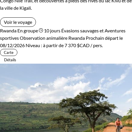
Congo Nile Trail, et découvertes à pieds des rives du lac Kivu et de
la ville de Kigali.
Voir le voyage
Rwanda
En groupe
10 jours
Évasions sauvages et Aventures
sportives
Observation animalière Rwanda
Prochain départ le
08/12/2026
Niveau :
à partir de
7 370 $CAD
/ pers.
Carte
Détails