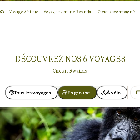
Voyage Afrique
Voyage aventure Rwanda
Circuit accompagné
DÉCOUVREZ NOS
6
VOYAGES
Circuit Rwanda
Tous les voyages
En groupe
À vélo
Activité
Multi-activités
Observation animalière
Voyages en groupe
Rwanda