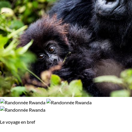
Randonnée
Safari
Vélo
VTT / Gravel
Confort
Standard
Supérieur
Le voyage en bref