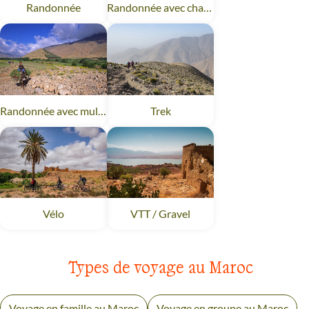
Randonnée
Maroc
Randonnée avec chameau
Maroc
Randonnée avec mulet
Maroc
Trek
Maroc
Vélo
Maroc
VTT / Gravel
Maroc
Types de voyage au Maroc
Voyage en famille au Maroc
Voyage en groupe au Maroc