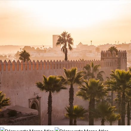
Activité
randonnée, offrant des treks captivants à travers vallées,
dunes ou sommets. Un voyage au Maroc est une invitation à
Découverte
Randonnée
l'émerveillement, un périple à travers des siècles d'histoire,
de culture et une nature somptueuse.
Régions
Guide de voyage Maroc
Atlas
Sahara
Âge des enfants
Les 10/13 ans
Les 14/16 ans
Confort
Bivouac, sous tente
Standard