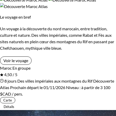
Environnement
Le voyage en bref
Désert
Patrimoine et Nature
Un voyage à la découverte du nord marocain, entre tradition,
culture et nature. Des villes impériales, comme Rabat et Fès aux
sites naturels en plein cœur des montagnes du Rif en passant par
Chefchaouen, mythique ville bleue.
Voir le voyage
Maroc
En groupe
4,50 / 5
8 jours
Des villes impériales aux montagnes du Rif
Découverte
Atlas
Prochain départ le 01/11/2026
Niveau :
à partir de
3 100
$CAD
/ pers.
Carte
Détails