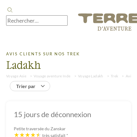
AVIS CLIENTS SUR NOS TREK
Ladakh
Voyage Asie
Voyage aventure Inde
Voyage Ladakh
Trek
Avis
Trier par
15 jours de déconnexion
Petite traversée du Zanskar
très satisfait
*