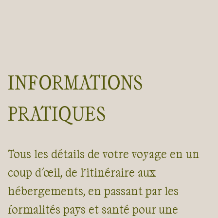
Entre l’émerveillement du
Taj Mahal
, l’observation d’un
faune sauvage fascinante, le défi d’un grand trek et le calme
d’un bord de mer, nos
voyages en Inde
vous offrent l
possibilité d’appréhender pleinement ce kaléidoscope
INFORMATIONS
culturel et naturel !
Guide de voyage Inde
PRATIQUES
Tous les détails de votre voyage en un
coup d'œil, de l’itinéraire aux
hébergements, en passant par les
formalités pays et santé pour une