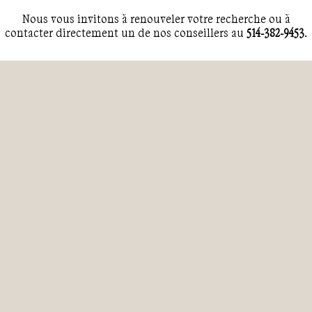
d’émotions.
Nous vous invitons à renouveler votre recherche ou à
98% de satisfaction
(
617 avis
)
contacter directement un de nos conseillers au
514-382-9453
.
Nos
randonnées en Inde
vous entraîneront également au
cœur du Rajasthan
et de ses couleurs vives. De village
secrets, aux forteresses et palais de maharadjas, l'héritage
architectural rajpoute demeure inégalé. La découverte des
régions du sud vous conduira aux
merveilles architecturale
du Karnataka, aux temples du Tamil Nadu et aux douceurs
du Kerala
. Plages, backwaters, plantations de thé, d'épices et
café, toute la diversité indienne et son incroyable richesse
culturelle se dévoilent.
Mais un
circuit en Inde
ne serait pas complète sans une
véritable immersion culturelle et spirituelle. Vous aurez
l'occasion d'assister à des
fêtes religieuses
, longer les rives
sacrées du Gange et ressentir la spiritualité qui imprègne les
monastères bouddhistes et les temples hindouistes.