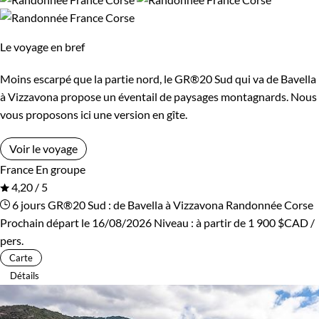
Les 14/16 ans
reconnecter avec la nature et l'histoire qui l'animent.
Le voyage en bref
Guide de voyage Corse
Confort
Moins escarpé que la partie nord, le GR®20 Sud qui va de Bavella
Bivouac, sous tente
Refuge, gîte, dortoir
à Vizzavona propose un éventail de paysages montagnards. Nous
vous proposons ici une version en gîte.
Standard
Supérieur
Voir le voyage
France
En groupe
Itinérance
4,20 / 5
6 jours
GR®20 Sud : de Bavella à Vizzavona
Randonnée Corse
Itinérant
Semi-itinérant
Prochain départ le 16/08/2026
Niveau :
à partir de
1 900 $CAD
/
pers.
En étoile
Carte
Détails
Environnement