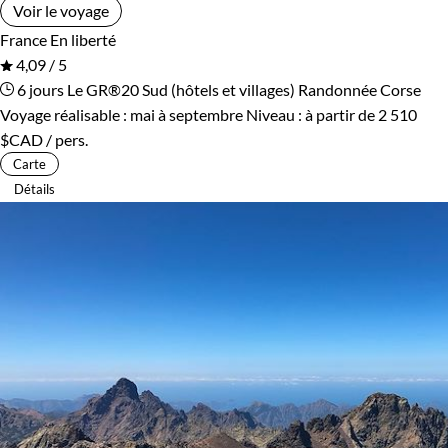
Voir le voyage
France
En liberté
4,09 / 5
6 jours
Le GR®20 Sud (hôtels et villages)
Randonnée Corse
Voyage réalisable : mai à septembre
Niveau :
à partir de
2 510
$CAD
/ pers.
Carte
Détails