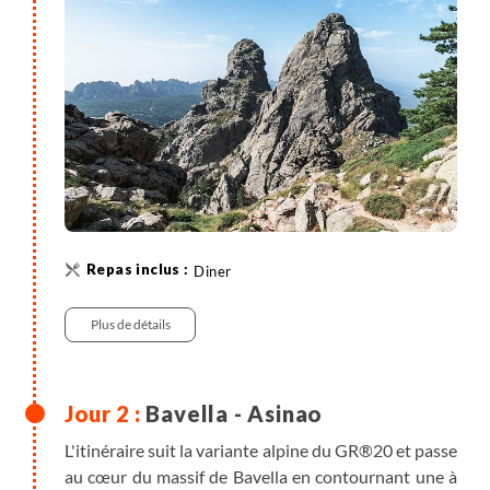
Attention :
le dernier bus au départ d'Ajaccio est
prévu à 15h30. Si vous arrivez après cet horaire, un
supplément de 420€ sera à prévoir pour le transfert
privatif jusqu’à Bavella.
Diner
Plus de détails
Bavella - Asinao
L'itinéraire suit la variante alpine du GR®20 et passe
au cœur du massif de Bavella en contournant une à