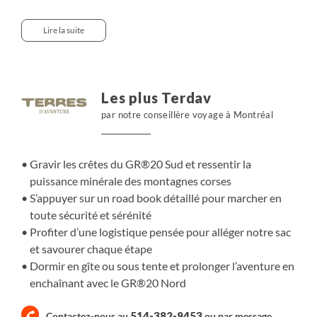
du Monte Incudine, puis aux vallons d’Asinau, du
Cuscione et de Capannelle, où le rythme de la montagne
Lire la suite
se conjugue aux rencontres avec les bergers et leurs
troupeaux. Entre panoramas minéraux et passages
secrets, notre itinérance se nourrit d’aventure, de liberté
et de sens, soutenue par une logistique pensée pour
Les plus Terdav
alléger nos sacs et sécuriser notre parcours.
par notre conseillère voyage à Montréal
Gravir les crêtes du GR®20 Sud et ressentir la
puissance minérale des montagnes corses
S’appuyer sur un road book détaillé pour marcher en
toute sécurité et sérénité
Profiter d’une logistique pensée pour alléger notre sac
et savourer chaque étape
Dormir en gîte ou sous tente et prolonger l’aventure en
enchaînant avec le
GR®20 Nord
514-382-9453
Contactez-nous au
ou par
message