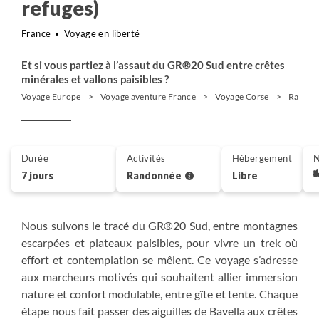
refuges)
France
Voyage en liberté
Et si vous partiez à l’assaut du GR®20 Sud entre crêtes
minérales et vallons paisibles ?
Voyage Europe
Voyage aventure France
Voyage Corse
Randon
Durée
Activités
Hébergement
N
7 jours
Randonnée
Libre
Nous suivons le tracé du GR®20 Sud, entre montagnes
escarpées et plateaux paisibles, pour vivre un trek où
effort et contemplation se mêlent. Ce voyage s’adresse
aux marcheurs motivés qui souhaitent allier immersion
nature et confort modulable, entre gîte et tente. Chaque
étape nous fait passer des aiguilles de Bavella aux crêtes