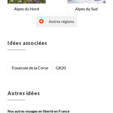
Voyage
Alpes du Nord
Voyage
Alpes du Sud
Autres régions
Idées associées
Voyage
Autres régions (France)
Voyage
Bretagne et Normandie
Traversée de la Corse
GR20
Voyage
Corse
Voyage
Massif Central
Autres idées
Nos autres voyages en liberté en France