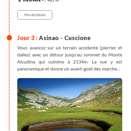
485 m
7 km
Randonnée
Plus de détails
Asinao - Cuscione
Vous avancez sur un terrain accidenté (pierrier et
dalles) avec un détour jusqu'au sommet du Monte
Alcudina qui culmine à 2134m. La vue y est
panoramique et donne un avant-goût des marches à
venir. Une petite pause au sommet vous permet
d'apprécier la vue avant d’entamer la descente vers
le plateau du Cuscione. Vous longez la crête pour
rejoindre Bocca di Chiralba puis les bergeries du
même nom. Il est alors temps de profiter de ce
"pianu" (plateau), situé à 1500m d’altitude ; par sa
superficie de 50km², c'est le plus grand de Corse.
Terre de transhumance estivale, cette haute surface