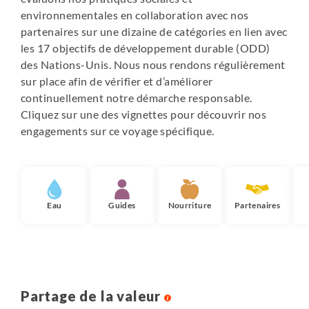
appareils électroniques. Attention, ce service est
environnementales en collaboration avec nos
souvent payant.
partenaires sur une dizaine de catégories en lien avec
Veuillez prévoir de l'argent liquide pour vos éventuelles
les 17 objectifs de développement durable (ODD)
dépenses sur place : la plupart des établissements
des Nations-Unis. Nous nous rendons régulièrement
n'acceptent pas la carte bancaire.
sur place afin de vérifier et d’améliorer
continuellement notre démarche responsable.
Cliquez sur une des vignettes pour découvrir nos
engagements sur ce voyage spécifique.
Eau
Guides
Nourriture
Partenaires
Partage de la valeur