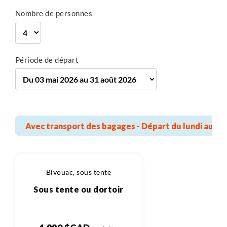
Plus de détails
enneigement important avec des températures
Nombre de personnes
hivernales, votre itinéraire serait alors modifié en
fonction.
Période de départ
Avec transport des bagages - Départ du lundi au sa
Bivouac, sous tente
Sous tente ou dortoir