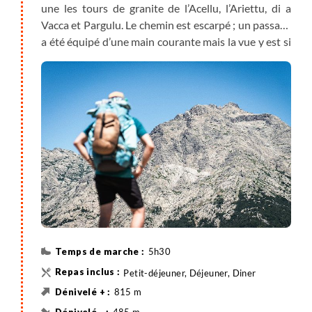
une les tours de granite de l’Acellu, l’Ariettu, di a
Vacca et Pargulu. Le chemin est escarpé ; un passage
a été équipé d’une main courante mais la vue y est si
belle que les efforts sont largement récompensés.
Haut lieu de l’escalade en Corse, ce massif est d’une
beauté très alpine avec néanmoins la mer toute
proche et ses reflets argentés. Le chemin bascule
derrière la crête à 1662m, après 2h30 de marche
environ ; la descente est raide, et vous apercevez en
face le Monte Alcudina. Une heure plus tard, vous
regagnez le GR®20 classique et remontez le vallon
d’Asinau pour atteindre les bergeries du même nom.
Nuit sous tente ou en refuge.
5h30
Petit-déjeuner, Déjeuner, Diner
815 m