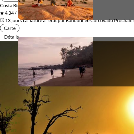
Standard
Supérieur
Costa Rica
En groupe
4,34 / 5
Haut de gamme
13 jours
La nature à l'état pur
Randonnée Corcovado
Prochain 
Carte
Détails
Itinérance
Itinérant
Semi-itinérant
Environnement
Bord de mer et îles
Brousse et Savane
Forêts, collines, rivières et lacs
Montagne
Où partir en :
Janvier
Patrimoine et Nature
Février
Mars