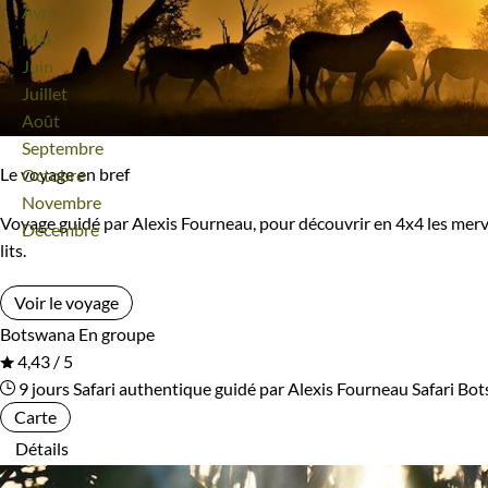
Avril
Mai
Juin
Juillet
Août
Septembre
Le voyage en bref
Octobre
Novembre
Voyage guidé par Alexis Fourneau, pour découvrir en 4x4 les merve
Décembre
lits.
Voir le voyage
Botswana
En groupe
4,43 / 5
9 jours
Safari authentique guidé par Alexis Fourneau
Safari Bo
Carte
Détails