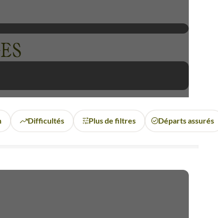
ES
n
Difficultés
Plus de filtres
Départs assurés