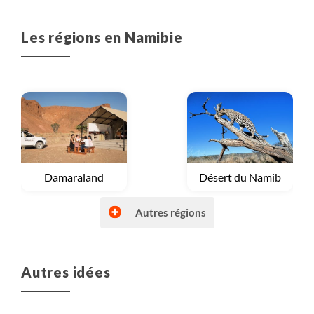
Les régions en Namibie
Voyage
Damaraland
Voyage
Désert du Namib
Autres régions
Autres idées
Voyage
Montagnes du Naukluft
Voyage
Namibie du sud et Fish River