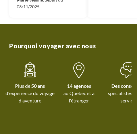
Nord au sud
08/11/2025
Pourquoi voyager avec nous
Plus de
50 ans
14 agences
Des conseil
d'expérience du voyage
au Québec et
à
spécialistes à
d'aventure
l'étranger
service