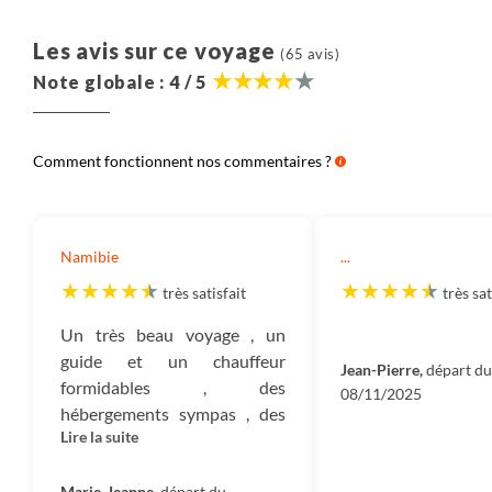
Les avis sur ce voyage
(65 avis)
Note globale : 4 / 5
Comment fonctionnent nos commentaires ?
Namibie
...
très satisfait
très sat
Un très beau voyage , un
guide et un chauffeur
Jean-Pierre,
départ du
formidables , des
08/11/2025
hébergements sympas , des
Lire la suite
journées variées ,une belle
découverte de ce pays du
Marie-Jeanne,
départ du