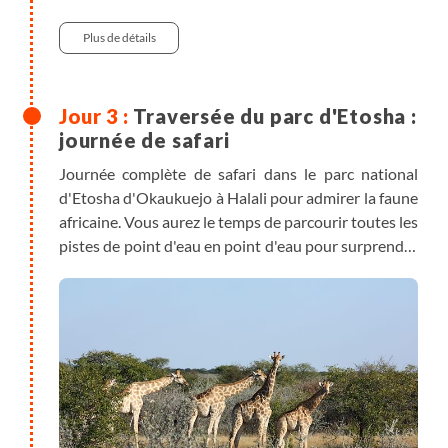
éblouissantes de beauté.
Dîner et nuit au lodge d'Okaukuejo Rest Camp (ou
Plus de détails
similaire).
** Attention à certaines dates, les disponibilités à
Traversée du parc d'Etosha :
l'intérieur du parc d'Etosha étant très limitées, la
journée de safari
nuit pourra être prévue dans un lodge à l'extérieur
Journée complète de safari dans le parc national
du parc.
d'Etosha d'Okaukuejo à Halali pour admirer la faune
africaine. Vous aurez le temps de parcourir toutes les
pistes de point d'eau en point d'eau pour surprendre
les animaux qui viennent se désaltérer.
** Le parc national d'Etosha est une grande réserve
naturelle en Namibie, à 400km au nord de
Windhoek, d'une superficie de 22 275 km² (à sa
première création le 22 mars 1907, alors que la
Namibie était une colonie allemande, le parc
couvrait plus de 90 000 km²). Le lac au nord du parc,