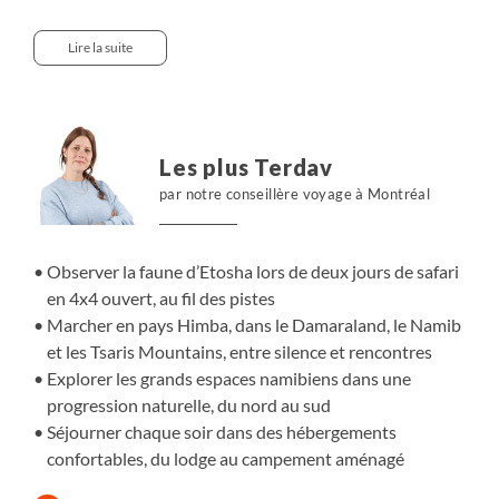
ouvert, au rythme des points d’eau et des déplacements
animaux. Plus au nord, nous avançons vers le Kaokoland
Lire la suite
et l’Ovamboland, terres de partage avec les peuples
Himba et Ovambo. En redescendant vers le Damaraland,
nous traversons des plaines arides ponctuées de
montagnes anciennes et de sites de peintures rupestres
Les plus Terdav
liés à la culture San. Le mouvement se prolonge dans le
par notre conseillère voyage à Montréal
désert du Namib, entre dunes orangées et lumières
changeantes, avant de rejoindre les Tsaris Mountains.
Chaque soir, nous faisons halte dans des hébergements
Observer la faune d’Etosha lors de deux jours de safari
confortables, en harmonie avec le rythme du voyage.
en 4x4 ouvert, au fil des pistes
Marcher en pays Himba, dans le Damaraland, le Namib
et les Tsaris Mountains, entre silence et rencontres
Explorer les grands espaces namibiens dans une
progression naturelle, du nord au sud
Séjourner chaque soir dans des hébergements
confortables, du lodge au campement aménagé