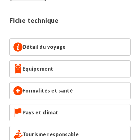
- 2 nuits en campement aménagé exclusif à Okapika
Oshiffo. Les tentes sont fixes et pré-montées (tentes
doubles avec lits de camp, couettes et oreillers,
Fiche technique
moustiquaires intégrées, sanitaires privés, électricité). Le
camp est géré par la communauté locale et est situé sur
un site magnifique.
Détail du voyage
Les hébergements cités dans le descriptif peuvent être
soumis à changements en fonction de la disponibilité.
Equipement
Formalités et santé
Pays et climat
Tourisme responsable