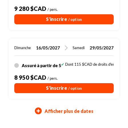
9 280 $CAD
/ pers.
S'inscrire
/ option
16/05/2027
29/05/2027
Dimanche
Samedi
Dont 115 $CAD de droits d'entrée (sit
Assuré à partir de 5
8 950 $CAD
/ pers.
S'inscrire
/ option
Afficher plus de dates
15/07/2027
05/08/2027
06/06/2027
20/06/2027
01/08/2027
19/09/2027
03/10/2027
17/10/2027
07/11/2027
19/06/2027
03/07/2027
28/07/2027
14/08/2027
18/08/2027
02/10/2027
16/10/2027
30/10/2027
20/11/2027
Dimanche
Dimanche
Jeudi
Dimanche
Jeudi
Dimanche
Dimanche
Dimanche
Dimanche
Mercredi
Mercredi
Samedi
Samedi
Samedi
Samedi
Samedi
Samedi
Samedi