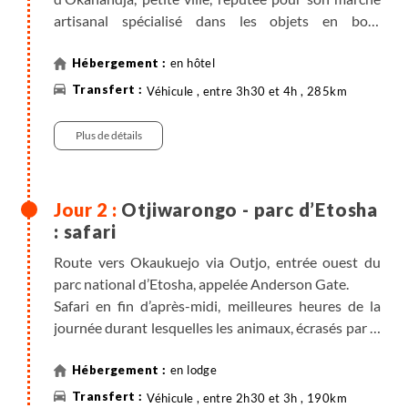
artisanal spécialisé dans les objets en bois.
Continuation pour Otjiwarongo, qui signifie "la terre
du bétail gras", début de la région de culture et
en hôtel
d’élevage qui s’étend au nord-est en direction du
Véhicule , entre 3h30 et 4h , 285km
Caprivi. Installation dans votre lodge pour le dîner et
la nuit.
Plus de détails
Nuit au C'est Si Bon hôtel (ou similaire).
Otjiwarongo - parc d’Etosha
: safari
Route vers Okaukuejo via Outjo, entrée ouest du
parc national d’Etosha, appelée Anderson Gate.
Safari en fin d’après-midi, meilleures heures de la
journée durant lesquelles les animaux, écrasés par la
chaleur et le soleil, recommencent enfin à vivre.
Cohorte d’animaux se dirigeant vers les points d’eau,
en lodge
poussière dans le soleil couchant, images
Véhicule , entre 2h30 et 3h , 190km