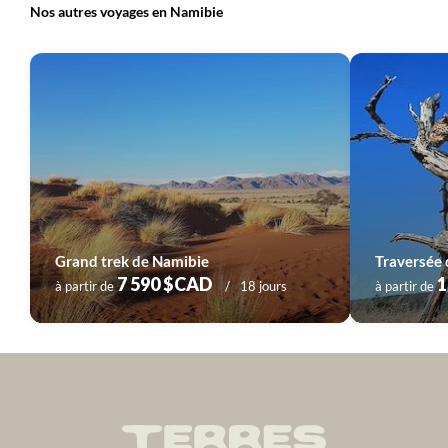
Nos autres voyages en Namibie
Voyage
Parc d’Etosha
Grand trek de Namibie
7 590 $CAD
1
à partir de
18 jours
à partir de