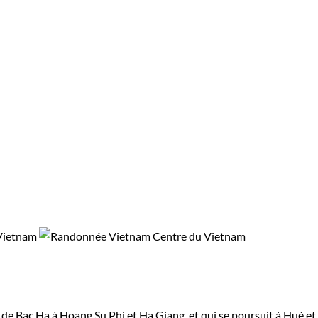
de Bac Ha à Hoang Su Phi et Ha Giang. et qui se poursuit à Hué et