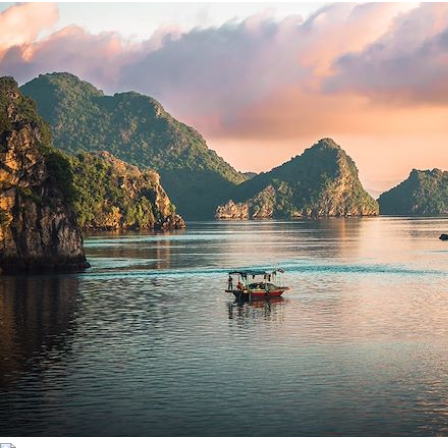
Environnement
Bord de mer et îles
Forêts, collines, rivières et lacs
Montagne
Patrimoine et Nature