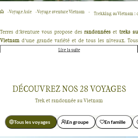
Voyage Asie
Voyage aventure Vietnam
Trekking au Vietnam : 
Terres d’Aventure vous propose des
randonnées
et
treks au
Vietnam
d’une grande variété et de tous les niveaux. Tous
cependant ont pour cadre des paysages parmi les plus beaux
Lire la suite
du monde.
Sur la route Mandarine
DÉCOUVREZ NOS
28
VOYAGES
La route Mandarine reliait jadis les principales villes du pays,
Hanoi
,
Hoi An
et
Saigon
. Point de départ d’un périple e
Trek et randonnée au Vietnam
Indochine
,
Hanoi
conserve un riche patrimoine colonial. Plu
au sud, Hoi An, patrimoine mondial de l’UNESCO, peut se
parcourir avec un guide, à vélo. Saigon enfin, est une ville
Tous les voyages
En groupe
En famille
résolument tournée vers l’avenir mais qui pour autant ne
Voyages
Vietnam