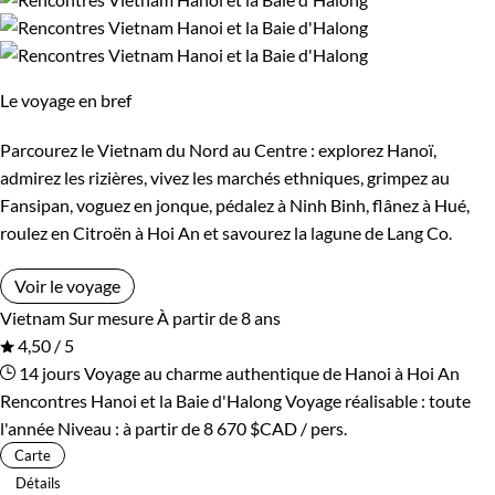
De 2 000 à 3 000 $CAD
Guide de voyage Vietnam
Plus de 3 000 $CAD
Le voyage en bref
Âge des enfants
Parcourez le Vietnam du Nord au Centre : explorez Hanoï,
admirez les rizières, vivez les marchés ethniques, grimpez au
Les 6/9 ans
Les 10/13 ans
Fansipan, voguez en jonque, pédalez à Ninh Binh, flânez à Hué,
roulez en Citroën à Hoi An et savourez la lagune de Lang Co.
Les 14/16 ans
Voir le voyage
Vietnam
Sur mesure
À partir de 8 ans
Confort
4,50 / 5
14 jours
Voyage au charme authentique de Hanoi à Hoi An
Refuge, gîte, dortoir
Standard
Rencontres Hanoi et la Baie d'Halong
Voyage réalisable : toute
l'année
Niveau :
à partir de
8 670 $CAD
/ pers.
Supérieur
Haut de gamme
Carte
Détails