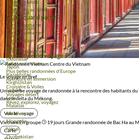
Multi-activités
Voyage
Bhoutan
Toutes nos activités
Voyage
Cambodge
Où et quand partir ?
Voyage
Chine
Partir 1 semaine
Voyage
Corée du Sud
Partir 2 semaines
Voyage
Géorgie
Longs séjours
Voyage
Inde
Saisons
Voyage
Inde Himalayenne
Quel style de voyage ?
Voyage
Indonésie
Safari sur mesure
Voyage
Japon
Plus belles randonnées d'Europe
Voyage
Kazakhstan
Le voyage en bref
Aventure en immersion
Voyage
Kirghizistan
Croisière & Voiles
Voyage
Ladakh
Un superbe voyage de randonnée à la rencontre des habitants du Vi
Voyages désert
Voyage
Laos
dans le delta du Mékong.
Rêvez, explorez, voyagez
Voyage
Malaisie
Voyage
Maldives
Voir le voyage
Voyage
Mongolie
Vietnam
En groupe
19 jours
Grande randonnée de Bac Ha au 
Voyage
Népal
Carte
Voyage
Ouzbekistan