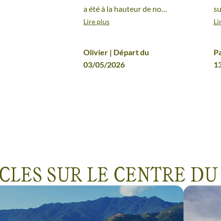
a été à la hauteur de nos
su
Lire plus
Li
attentes
ré
sé
Olivier | Départ du
Pa
no
03/05/2026
1
pr
ch
dé
re
ICLES SUR LE CENTRE DU