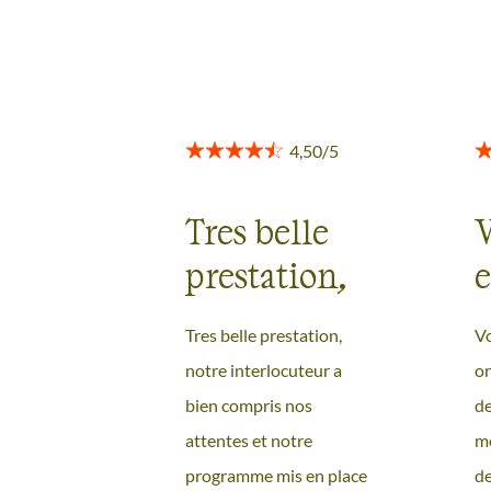
Tres belle
V
prestation,
e
notre
i
S LE
Tres belle prestation,
V
interlocute...
notre interlocuteur a
or
bien compris nos
de
attentes et notre
me
programme mis en place
de