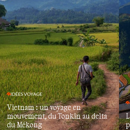
IDÉES VOYAGE
Vietnam : un voyage en
mouvement, du Tonkin au delta
L
du Mékong
p