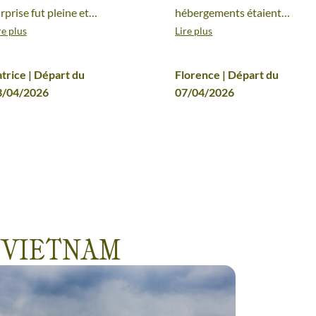
rprise fut pleine et
hébergements étaient
re plus
Lire plus
ussie durant tout le
très satisfaisants. Nous
jour nous avions qu’à
avons particulièrement
trice | Départ du
Florence | Départ du
us laisser porter par le
apprécié notre séjour
3/04/2026
07/04/2026
ogramme. Tout est bien
chez nos hôtes à Mai
oisi dans les moindres
Chau et les repas
tails. Une expérience à
concoctés par les
nouveler.
pêcheurs locaux. Les
guides francophones
étaient très compétents,
 VIETNAM
agréables et à l'écoute.
Cette première
expérience avec Terres
d'aventure en appelle