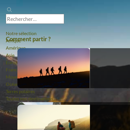
Notre sélection
Comment partir ?
Afrique
Amérique
Asie
Europe
France
Moyen-Orient
Océanie
Terres polaires
Toutes nos destinations