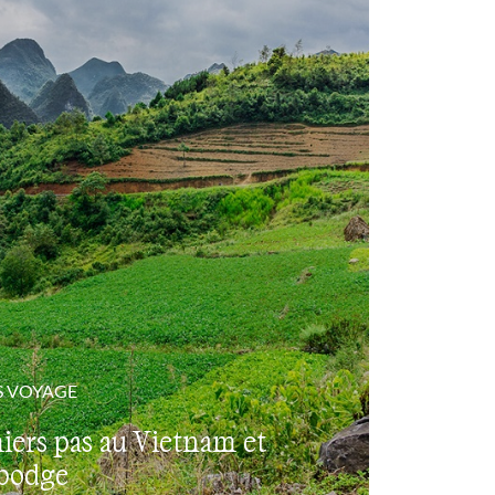
d'autres.
S VOYAGE
iers pas au Vietnam et
bodge